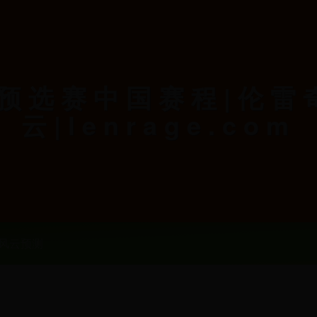
杯预选赛中国赛程|伦雷
云|lenrage.com
风云预测