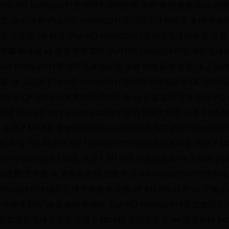
ll HD 1080p]2017亚洲羽毛球锦标赛 决赛 鲁恺⁄黄雅琼 vs 德
茜 vs 何冰娇 [Full HD 1080p]2017亚洲羽毛球锦标赛 鲁恺⁄黄雅琼
标赛 李宗伟 VS 林丹 [Full HD 1080p]2017亚洲羽毛球锦标赛 决赛
 金慧麟⁄柳海媛 vs 黄东萍⁄李茵晖 [Full HD 1080p]2017亚洲羽毛
 HD 1080p]2017亚洲羽毛球锦标赛 决赛 刘雨辰⁄李俊慧 vs 王懿
 vs 山口茜 [Full HD 1080p]2017亚洲羽毛球锦标赛 QF [WS] 
毛球锦标赛 QF [WD] 松友美佐纪⁄高桥礼华 vs 许嘉雯⁄温可微 [Full HD 60
成 [Full HD 60 fps 1080p]2017中国羽毛球大师赛 决赛 F M5-
赛 决赛 F M4-XD 廖敏竣⁄陈晓欢 vs 王懿律⁄黄东萍 [HD 720p]20
斗⁄金子祐树 [Full HD 1080p]2017中国羽毛球大师赛 决赛 F M
]2017中国羽毛球大师赛 决赛 F M1-WS 川上纱惠奈 vs 大堀彩 [Full
陈宏麟⁄王齐麟 vs 塞蒂亚万⁄陈文宏 [Full HD 1080p]2017中国
1080p]2017中国羽毛球大师赛 半决赛 SF M3-MS 林丹 vs 乔斌 [Fu
 张楠⁄李茵晖 vs 廖敏竣⁄陈晓欢 [Full HD 1080p]2017新加坡羽
017新加坡羽毛球公开赛 决赛 F M3-MS 普拉尼斯 B. vs 斯里坎特 [HD 