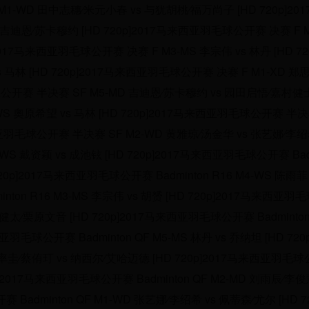
M1-WD 田中志穗⁄米元小春 vs 与犹胡桃⁄福万尚子 [HD 720p]20
吉迪恩⁄苏卡穆约 [HD 720p]2017马来西亚羽毛球公开赛 决赛 F M
17马来西亚羽毛球公开赛 决赛 F M3-MS 李宗伟 vs 林丹 [HD 720
马林 [HD 720p]2017马来西亚羽毛球公开赛 决赛 F M1-XD 郑
球公开赛 半决赛 SF M5-MD 吉迪恩⁄苏卡穆约 vs 园田启悟⁄嘉村健士 
S 奧原希望 vs 马林 [HD 720p]2017马来西亚羽毛球公开赛 半决
来西亚羽毛球公开赛 半决赛 SF M2-WD 黄雅琼⁄汤金华 vs 张艺娜⁄李绍
S 戴资颖 vs 成池铉 [HD 720p]2017马来西亚羽毛球公开赛 Badm
20p]2017马来西亚羽毛球公开赛 Badminton R16 M4-WS 陈雨菲 
nton R16 M3-MS 李宗伟 vs 胡赟 [HD 720p]2017马来西亚
数野健太⁄栗原文音 [HD 720p]2017马来西亚羽毛球公开赛 Badminton
亚羽毛球公开赛 Badminton QF M5-MS 林丹 vs 乔纳坦 [HD 720p
崔率圭⁄蔡侑玎 vs 纳西尔⁄艾哈迈德 [HD 720p]2017马来西亚羽毛
20p]2017马来西亚羽毛球公开赛 Badminton QF M2-MD 刘雨辰⁄李俊
Badminton QF M1-WD 张艺娜⁄李绍希 vs 佩蒂森⁄尤尔 [HD 72