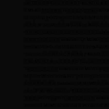
2017新加坡羽毛球公开赛 决赛 F M2-WD 松友美佐
F M1-XD 鲁恺⁄黄雅琼 vs 德差波尔⁄沙西丽 [HD 
波尔⁄沙西丽 [HD 720p]2017新加坡羽毛球公开赛 半
半决赛 SF M1-WD 张艺娜⁄李绍希 vs 佩蒂森⁄尤尔[H
马林 [HD 720p]2017新加坡羽毛球公开赛 Badmint
新加坡羽毛球公开赛 Badminton QF M2-MD 吉迪
nton QF M1-WD 与犹胡桃⁄福万尚子 vs 佩蒂森⁄尤
720p]2017印度羽毛球公开赛 决赛 F M4-MD 普
F M3-MS 周天成 vs 安赛龙 [HD 720p]2017印
7印度羽毛球公开赛 Badminton SF M5-WS 辛德胡 
迪恩⁄苏卡穆约 vs 彼德森⁄科丁 [HD 720p]2017印度羽
印度羽毛球公开赛 Badminton SF M1-WD 郑景银
nton QF M5-WS 内维尔 vs 辛德胡 [HD 720p]
加布里 [HD 720p]2017印度羽毛球公开赛 Badmint
minton QF M2-MD 陈伟强⁄吴蔚升 vs 刘雨辰⁄李俊慧