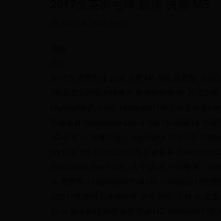
2017全英羽毛球 超清 决赛 M5
2025-08-16 04:59:58
视频
讨论
2017全英羽毛球 超清 决赛 M5-WS 戴资颖 vs 因达
7年最梦幻的羽毛球李矛 教你如何杀球! 万恶之源 手肘慢!2
Highlights [Full HD 1080p]2017年苏迪曼杯 Badmi
苏迪曼杯 Badminton Day 4 Grp 1B-韩国 vs 中国台湾 
1C-日本 vs 马来西亚 – Highlights [Full HD 108
hts [Full HD 1080p]2017年苏迪曼杯 Badminton D
Badminton Day 1 Grp 1A-中国 vs 中国香港 – Hig
vs 俄罗斯 – Highlights [Full HD 1080p]2
p]2017欧洲羽毛球锦标赛 决赛 [WS] 马林 vs 克里斯蒂
尔 vs 加夫列拉⁄斯蒂法尼 [Full HD 1080p]2017