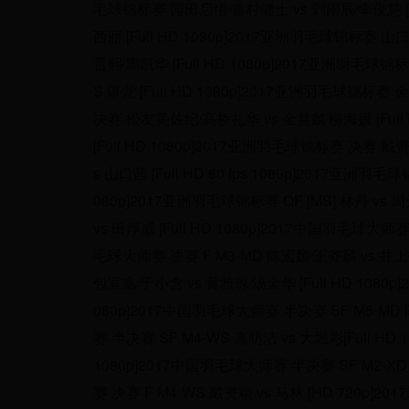
毛球锦标赛 园田启悟⁄嘉村健士 vs 刘雨辰⁄李俊慧 [Fu
西丽 [Full HD 1080p]2017亚洲羽毛球锦标赛 山口
晋熙⁄周凯华 [Full HD 1080p]2017亚洲羽毛球锦
S 谌龙 [Full HD 1080p]2017亚洲羽毛球锦标赛
决赛 松友美佐纪⁄高桥礼华 vs 金慧麟⁄柳海媛 [Full
[Full HD 1080p]2017亚洲羽毛球锦标赛 决赛 戴资颖
s 山口茜 [Full HD 60 fps 1080p]2017亚洲羽
080p]2017亚洲羽毛球锦标赛 QF [MS] 林丹 vs 周天
vs 田厚威 [Full HD 1080p]2017中国羽毛球大师
毛球大师赛 决赛 F M3-MD 陈宏麟⁄王齐麟 vs 井上拓
包宜鑫⁄于小含 vs 黄雅琼⁄汤金华 [Full HD 1080p
080p]2017中国羽毛球大师赛 半决赛 SF M5-MD 
赛 半决赛 SF M4-WS 高昉洁 vs 大堀彩[Full HD 
1080p]2017中国羽毛球大师赛 半决赛 SF M2-XD
赛 决赛 F M4-WS 戴资颖 vs 马林 [HD 720p]2