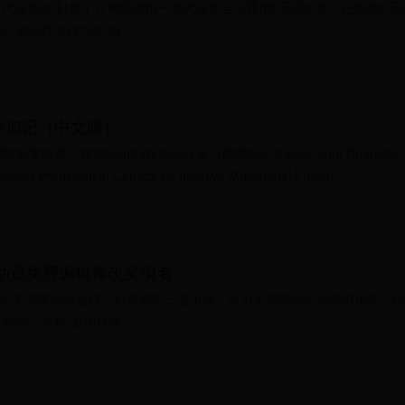
券 代金券(0张)每个订单限使用一张代金券全场通用2元抵价券，已抵扣0
价 请选择支付方式 确
2026-08-08 
4 参加记（中文版）
的李映萱。我在Mantra株式会社实习期间的论文Zero-Shot Character
peaker Prediction in Comics via Iterative Multimodal Fusion
2026-08-08 
运动员免费编辑修改义项名
力于布隆德比足球。科罗恩是一名中场，效力于布隆德比足球俱乐部。代
球;欧洲三大杯:出场15次，
2026-08-07 