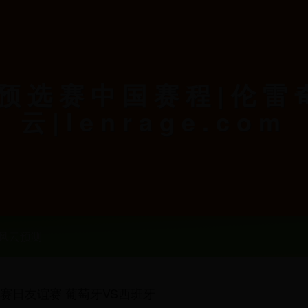
杯预选赛中国赛程|伦雷
云|lenrage.com
风云预测
赛日友谊赛 葡萄牙VS西班牙