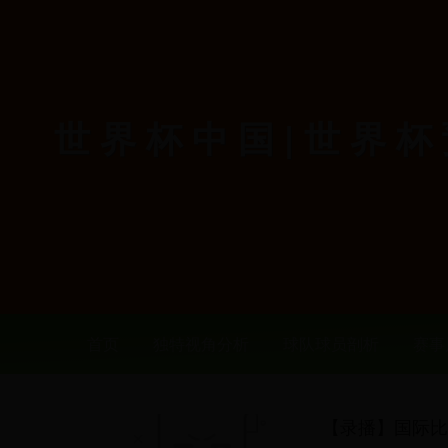
世界杯中国|世界
首页
独特视角分析
球队球员剖析
赛事
【录播】国际比