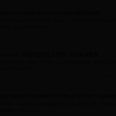
64-61拉脱维亚 邵婷15分4篮板杨力维罚球致胜
年女篮世界杯在西班牙正式拉开了序幕，揭幕战上，中国女篮经过四节艰苦的战
脱维亚女篮，取得了本届世界杯的
2026-08-05 
乓球传奇，阿昌塔宣布三月退役，告别家乡荣耀
·卡马尔·阿昌塔（1982年7月12日）无疑是一位传奇人物。他的职业生涯
球赢得了国际荣誉，并
2026-08-04 
2年北京市第十一届拔河比赛亦庄分站赛暨经开区“博大杯”职工第十一届拔河
市体育局、北京市总工