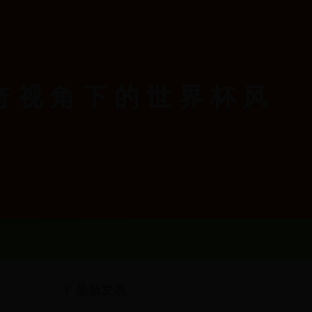
奇视角下的世界杯风
最新发表