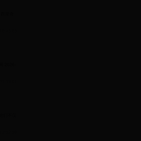
奇 西里奇
10:43:03
2026-
01:59:01
他们不仅
12:52:59