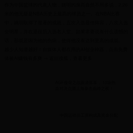
作为中国篮球的代表人物，姚明的身高自然不用多说，2.26
米的他无疑是NBA历史上最高的球员之一。在NBA比赛
中，姚明取得了显著的成就，五次入选最佳阵容，八次入选
全明星，并在退役后入选名人堂。如果非要说有什么遗憾的
话，那就是因为他的伤病，使得他没有达到更高的成就。
越少人知道越好！自媒体人都在用的AI创业神器，点击免费
体验AI赚钱有多爽 → 返回搜狐，查看更多
AGF傲骨之战圆满落幕， 13场热
血对决点燃上海拳击巅峰之夜！
中国运动员工资构成及奖金分配