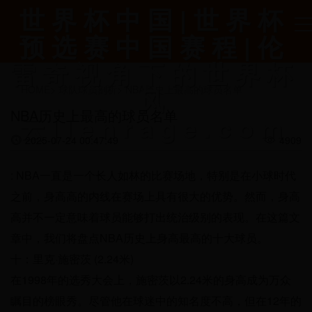
世界杯中国|世界杯
预选赛中国赛程|伦
雷奇视角下的世界杯
风
HOME
>
球队球员剖析
>
NBA历史上最高的球员名单
NBA历史上最高的球员名单
云|lenrage.com
2025-07-24 00:47:49
4909
: NBA一直是一个长人如林的比赛场地，特别是在小球时代
之前，身高高的内线在赛场上具有很大的优势。然而，身高
高并不一定意味着球员能够打出统治级别的表现。在这篇文
章中，我们将盘点NBA历史上身高最高的十大球员。
十：里克·施密茨 (2.24米)
在1998年的选秀大会上，施密茨以2.24米的身高成为万众
瞩目的榜眼秀。尽管他在球迷中的知名度不高，但在12年的