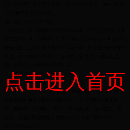
职业生涯里，多个赛季的场均得分在15分以上，并在1997-
1998赛季当选了全明星。
九：马克·伊顿 (2.24米)
与施密茨一样，伊顿的身高也为2.24米。虽然他的生涯与施
密茨截然不同，但他是一位典型的防守型内线，生涯四次当
选盖帽王，三次入选最佳防守阵容一阵，两次当选最佳防守
球员。在他的职业生涯中，有16场比赛达到了单场10+盖
帽，是历史上最伟大的防守球员之一。
点击进入首页
八：查克·内维特 (2.26米)
1982年，火箭队在第二轮第17顺位选中了一位身高高达2.2
6米的大高个内维特。然而，在内维特的整个生涯里，他一
直默默无闻地担任板凳末端的球员。在他9年的职业生涯
中，他辗转了5支球队，参加了155场比赛，无一首发，总
得分、总篮板和总盖帽分别为251分、239个和111次。
七：姚明 (2.26米)