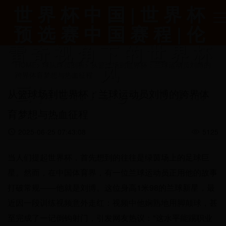
世界杯中国|世界杯
预选赛中国赛程|伦
雷奇视角下的世界杯
风
HOME
>
球队球员剖析
>
从篮球场到世界杯：兰球运动员刘博的
跨界体育梦想与热血征程
云|lenrage.com
从篮球场到世界杯：兰球运动员刘博的跨界体
育梦想与热血征程
2025-06-25 07:43:08
5125
当人们提起世界杯，首先想到的往往是绿茵场上的足球巨
星。然而，在中国体育界，有一位兰球运动员正用他的故事
打破常规——他就是刘博。这位身高1米98的兰球新星，最
近因一段训练视频意外走红：视频中他娴熟地用脚颠球，甚
至完成了一记倒钩射门，引发网友热议："这水平能踢职业