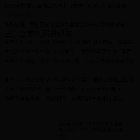
2023年数据
：场均8.2次抢断（篮球）vs 5公里跑动距离
（足球训练）
特殊训练
：每周三次在篮球鞋里穿足球袜练习急停变向
三、当梦想照进现实
今年6月，某中超俱乐部青训营向刘博抛出橄榄枝。虽然最
终选择继续兰球生涯，但他表示："世界杯让我明白，体育
精神不分项目。我的每次跨步上篮，都有足球急停转身的影
子。"
如今，刘博正筹备"青少年双球训练营"，他办公室墙上挂着
的不是MVP奖杯，而是一张梅西亲吻大力神杯的海报，旁
边用马克笔写着："跳得再高，也要记得大地才是起点。"
亚运会倒计时！8月20日赛事全解
析：足球、篮球、电竞焦点战不容
错过