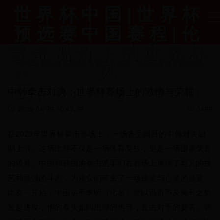
世界杯中国|世界杯
预选赛中国赛程|伦
雷奇视角下的世界杯
风
HOME
>
球队球员剖析
>
中韩拳击对决：世界杯赛场上的激情与
荣耀
云|lenrage.com
中韩拳击对决：世界杯赛场上的激情与荣耀
2025-04-26 10:47:39
3469
在2023年世界杯拳击赛场上，一场备受瞩目的中韩对决如
期上演。这场比赛不仅是一场体育竞技，更是一场国家荣誉
的较量。中国和韩国的拳击选手们在赛场上展现了超凡的技
艺和顽强的斗志，为观众们带来了一场视觉与心灵的盛宴。
比赛一开始，中国选手李明（化名）便以迅雷不及掩耳之势
发起进攻，他的拳头如同出膛的炮弹，直击对手的要害。韩