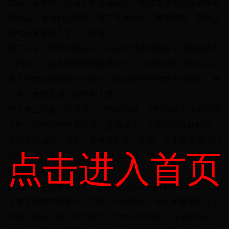
国选手金泰熙（化名）则沉着应战，凭借灵活的步伐和精准
的反击，逐渐稳住阵脚。双方你来我往，拳拳到肉，赛场上
的气氛紧张得几乎让人窒息。
第二回合，李明调整战术，开始采用迂回策略，试图消耗对
手的体力。金泰熙则利用身高优势，频频发动长距离攻击。
两人的对决如同两位剑客在刀光剑影中寻找对方的破绽，每
一次出拳都充满了智慧与力量。
到了第三回合，比赛进入白热化阶段。李明的体力似乎有所
下降，但他依然咬紧牙关，坚持战斗。金泰熙则抓住机会，
连续发动猛攻，试图一举拿下比赛。然而，李明在关键时刻
点击进入首页
展现出了惊人的意志力，他顶住压力，成功反击，最终以微
弱的优势赢得了比赛。
这场比赛不仅展示了中韩两国拳击选手的高超技艺，更体现
了体育精神中的坚持与拼搏。无论胜负，他们都是赛场上的
英雄，用自己的汗水和努力，为世界杯增添了无限的光彩。