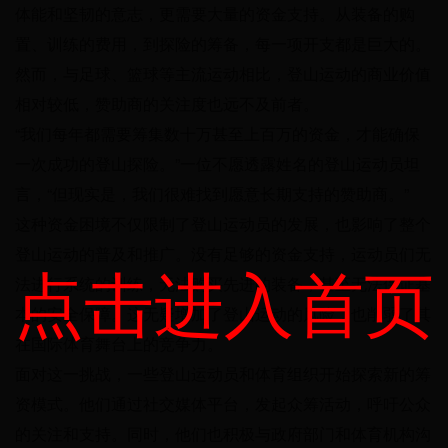
体能和坚韧的意志，更需要大量的资金支持。从装备的购
置、训练的费用，到探险的筹备，每一项开支都是巨大的。
然而，与足球、篮球等主流运动相比，登山运动的商业价值
相对较低，赞助商的关注度也远不及前者。
“我们每年都需要筹集数十万甚至上百万的资金，才能确保
一次成功的登山探险。”一位不愿透露姓名的登山运动员坦
言，“但现实是，我们很难找到愿意长期支持的赞助商。”
这种资金困境不仅限制了登山运动员的发展，也影响了整个
登山运动的普及和推广。没有足够的资金支持，运动员们无
点击进入首页
法进行系统的训练，无法购买先进的装备，甚至无法保证基
本的安全保障。这无疑增加了登山运动的风险，也削弱了其
在国际体育舞台上的竞争力。
面对这一挑战，一些登山运动员和体育组织开始探索新的筹
资模式。他们通过社交媒体平台，发起众筹活动，呼吁公众
的关注和支持。同时，他们也积极与政府部门和体育机构沟