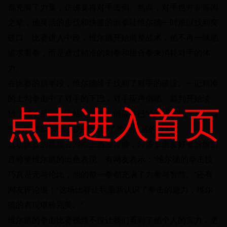
都充满了力量，仿佛要将对手击倒。然而，对手也并非等闲
之辈，他灵活的步伐和快速的出拳让维尔德一时难以找到突
破口。比赛进入中段，维尔德开始调整战术，他不再一味地
追求重拳，而是通过精准的刺拳和组合拳来消耗对手的体
力。
在比赛的后半段，维尔德终于找到了对手的破绽。一记精准
的上勾拳击中了对手的下巴，对手应声倒地。裁判开始读
点击进入首页
秒，对手虽然勉强站了起来，但显然已经无法继续比赛。最
终，维尔德以KO的方式赢得了这场比赛的胜利。
这场比赛的视频在网络上迅速传播，许多拳击爱好者纷纷留
言称赞维尔德的出色表现。有网友表示：“维尔德的拳击技
巧真是无与伦比，他的每一拳都充满了力量与智慧。”还有
网友评论道：“这场比赛让我重新认识了拳击的魅力，维尔
德的表现堪称完美。”
维尔德的拳击比赛视频不仅让我们看到了他个人的实力，更