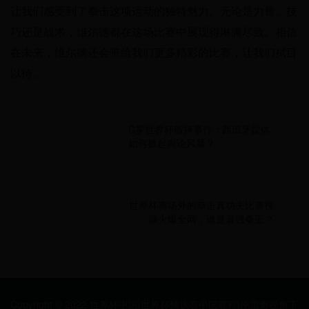
让我们感受到了拳击这项运动的独特魅力。无论是力量、技
巧还是战术，维尔德都在这场比赛中展现得淋漓尽致。相信
在未来，维尔德还会带给我们更多精彩的比赛，让我们拭目
以待。
C罗世界杯假摔事件：西班牙媒体
如何掀起舆论风暴？
世界杯赛场外的拳击真功夫比赛视
频火爆全网，谁是最强拳王？
Copyright © 2022 世界杯中国|世界杯预选赛中国赛程|伦雷奇视角下