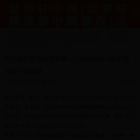
世界杯中国|世界杯
预选赛中国赛程|伦
雷奇视角下的世界杯
风
HOME
>
球队球员剖析
>
维尔德的拳击比赛视频：一场震撼人心
的力量与技巧的较量
云|lenrage.com
维尔德的拳击比赛视频：一场震撼人心的力量
与技巧的较量
2025-04-25 07:28:34
9891
在体育界，拳击一直以其激烈的对抗和精湛的技巧吸引着无
数观众。而最近，维尔德的拳击比赛视频在网络上引起了广
泛关注。这场比赛不仅展示了维尔德强大的力量，更凸显了
他在拳击场上的卓越技巧和战术智慧。
比赛一开始，维尔德就展现了他标志性的重拳。他的每一拳