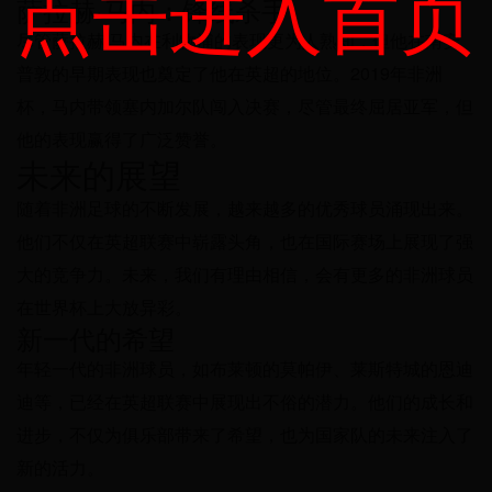
点击进入首页
萨拉赫·马内：锋线杀手
尽管萨拉赫·马内在利物浦的表现更为人熟知，但他在南安
普敦的早期表现也奠定了他在英超的地位。2019年非洲
杯，马内带领塞内加尔队闯入决赛，尽管最终屈居亚军，但
他的表现赢得了广泛赞誉。
未来的展望
随着非洲足球的不断发展，越来越多的优秀球员涌现出来。
他们不仅在英超联赛中崭露头角，也在国际赛场上展现了强
大的竞争力。未来，我们有理由相信，会有更多的非洲球员
在世界杯上大放异彩。
新一代的希望
年轻一代的非洲球员，如布莱顿的莫帕伊、莱斯特城的恩迪
迪等，已经在英超联赛中展现出不俗的潜力。他们的成长和
进步，不仅为俱乐部带来了希望，也为国家队的未来注入了
新的活力。