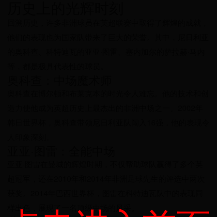
历史上的光辉时刻
回溯历史，许多非洲球员在英超联赛中取得了辉煌的成就，
他们的表现也为国家队带来了巨大的荣誉。其中，尼日利亚
的奥科查、科特迪瓦的亚亚·图雷、塞内加尔的萨拉赫·马内
等，都是极具代表性的球员。
奥科查：中场魔术师
奥科查在博尔顿和布莱克本的时光令人难忘。他的技术和创
造力使他成为英超历史上最杰出的非洲中场之一。2002年
韩日世界杯，奥科查带领尼日利亚队闯入16强，他的表现令
人印象深刻。
亚亚·图雷：全能中场
亚亚·图雷在曼城的辉煌时期，不仅帮助球队赢得了多个英
超冠军，还在2010年和2014年非洲足球先生的评选中两次
获奖。2014年巴西世界杯，图雷在科特迪瓦队中的表现同
样出色，展现了一名顶级中场的风采。