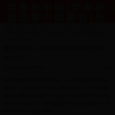
世界杯中国|世界杯
预选赛中国赛程|伦
雷奇视角下的世界杯
风
HOME
>
球队球员剖析
>
健体比赛图片：世界杯体育精神与健身
文化的完美结合
云|lenrage.com
健体比赛图片：世界杯体育精神与健身文化的
完美结合
2025-04-25 16:38:24
3451
随着2022年卡塔尔世界杯的临近，全球体育迷的热情再次
被点燃。足球作为世界上最受欢迎的运动之一，不仅带来了
激烈的比赛和精彩的瞬间，也激发了人们对健康和健身的追
求。在这样的背景下，健体比赛图片成为了连接世界杯体育
精神与健身文化的重要桥梁。