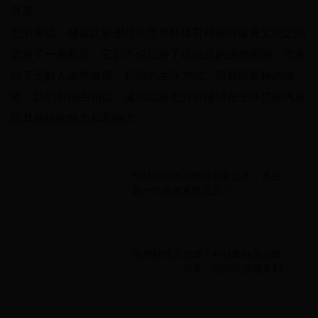
普及。
总的来说，健体比赛图片在世界杯体育精神与健身文化之间
架起了一座桥梁。它们不仅记录了运动员的拼搏瞬间，也激
励了无数人追求健康、积极的生活方式。随着世界杯的临
近，我们有理由相信，健体比赛图片将继续在全球范围内发
挥其独特的魅力和影响力。
NBA球员体测数据最新公布：谁是
新一代身体素质之王？
世界杯惊天乌龙！科拉希纳茨自摆
乌龙，德国队遗憾失利