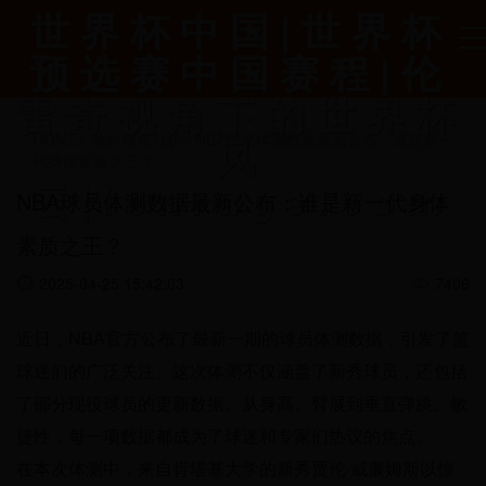
世界杯中国|世界杯
预选赛中国赛程|伦
雷奇视角下的世界杯
风
HOME
>
独特视角分析
>
NBA球员体测数据最新公布：谁是新一
代身体素质之王？
云|lenrage.com
NBA球员体测数据最新公布：谁是新一代身体
素质之王？
2025-04-25 15:42:03
7406
近日，NBA官方公布了最新一期的球员体测数据，引发了篮
球迷们的广泛关注。这次体测不仅涵盖了新秀球员，还包括
了部分现役球员的更新数据。从身高、臂展到垂直弹跳、敏
捷性，每一项数据都成为了球迷和专家们热议的焦点。
在本次体测中，来自肯塔基大学的新秀贾伦·威廉姆斯以惊