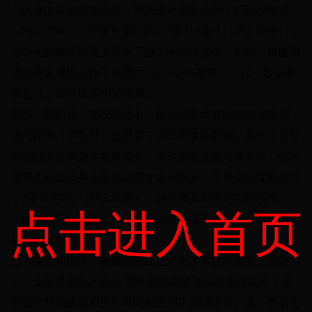
人的身体素质脱颖而出。他的裸足身高达到了6英尺8英寸
（约2.03米），臂展更是达到了7英尺2英寸（约2.18米），
这让他在锋线位置上具备了极大的防守优势。此外，威廉姆
斯的垂直弹跳达到了40英寸（约101.6厘米），这一数据甚
至超过了部分现役NBA球星。
值得一提的是，现役球员中，密尔沃基雄鹿队的扬尼斯·阿
德托昆博（字母哥）也更新了自己的体测数据。虽然字母哥
早已以出色的身体素质闻名，但这次的体测结果显示，他的
臂展和站立摸高依然在联盟中名列前茅。字母哥的臂展达到
了7英尺3英寸（约2.21米），站立摸高则为9英尺6英寸
点击进入首页
（约2.89米），这让他无论是在进攻端还是防守端都具备了
极强的统治力。
除了身高和臂展，敏捷性测试也成为了本次体测的亮点之
一。金州勇士队的乔丹·普尔在敏捷性测试中表现优异，他
的横向移动速度和反应时间都达到了顶级水平。这一数据无