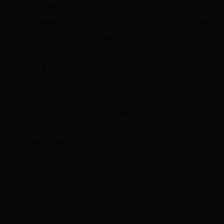
疑为他在防守端的表现提供了有力支持。
当然，体测数据并不能完全代表一名球员的实力，但它确实
为球队和球迷提供了一个了解球员身体素质的重要参考。随
着新赛季的临近，这些体测数据也将成为各支球队制定战术
和阵容的重要依据。
总的来说，本次NBA球员体测数据的公布，不仅让我们看到
了新一代球员的潜力，也为现役球员的表现提供了新的视
角。无论是新秀还是老将，他们都将在新赛季中用自己的表
现证明，身体素质固然重要，但篮球场上的智慧和团队合作
才是制胜的关键。
特立尼达德的比赛：一场充满激情
与策略的足球盛宴