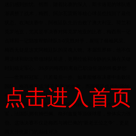
迷们感到担忧。然而，随着比赛的深入，斯卡洛尼的球队逐
渐调整了战术，梅西、阿尔瓦雷斯等核心球员也找回了最佳
状态。在淘汰赛中，阿根廷队先后击败了澳大利亚、荷兰和
克罗地亚，尤其是半决赛对阵克罗地亚的比赛，梅西用一记
点球和一记助攻帮助球队3-0完胜对手，展现了领袖风采。
梅西无疑是这支阿根廷队的灵魂人物。本届世界杯，他不仅
用进球和助攻带领球队前进，更用经验和冷静的头脑在关键
时刻稳定军心。35岁的梅西距离自己职业生涯的终极梦想
——世界杯冠军，只差最后一步。如果能够在决赛中击败法
点击进入首页
国队，梅西将完成“球王加冕”的壮举，而阿根廷也将时隔36
年再次捧起大力神杯。
不过，阿根廷的决赛对手法国队同样不容小觑。作为卫冕冠
军，法国队拥有姆巴佩、格列兹曼等顶级球星，整体实力强
劲。这场决赛不仅是梅西与姆巴佩的“新老王位之争”，更是
两支传统豪门的巅峰对决。