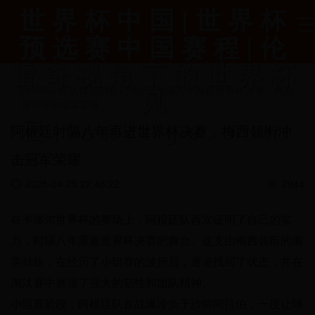
世界杯中国|世界杯
预选赛中国赛程|伦
雷奇视角下的世界杯
风
HOME
>
球队球员剖析
>
阿根廷时隔八年再进世界杯决赛，梅西
领衔冲击冠军荣耀
云|lenrage.com
阿根廷时隔八年再进世界杯决赛，梅西领衔冲
击冠军荣耀
2025-04-25 22:45:22
2944
在卡塔尔世界杯的赛场上，阿根廷队再次证明了自己的实
力，时隔八年重返世界杯决赛的舞台。这支由梅西领衔的南
美劲旅，在经历了小组赛的波折后，逐渐找回了状态，并在
淘汰赛中展现了强大的韧性和团队精神。
小组赛阶段，阿根廷队首战爆冷负于沙特阿拉伯，一度让球