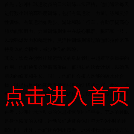
首先，沙滩排球运动员的日常训练非常严格。他们通常每天
进行数小时的高强度训练，包括有氧运动、力量训练和灵活
性训练。有氧运动如跑步、游泳和骑自行车，有助于提高心
肺功能和耐力。力量训练则集中在核心肌群、腿部和上肢，
以增强爆发力和稳定性。灵活性训练则通过瑜伽和拉伸来保
持身体的柔韧性，减少受伤的风险。
其次，饮食在沙滩排球运动员的身材管理中起着至关重要的
作用。他们通常会遵循高蛋白、低脂肪的饮食计划，以确保
肌肉的修复和生长。同时，他们也会摄入足够的碳水化合
点击进入首页
物，以提供足够的能量支持高强度的训练和比赛。此外，运
动员们还会注重补充维生素和矿物质，以增强免疫力和促进
身体恢复。
再者，沙滩排球运动员的休息和恢复同样重要。充足的睡眠
是身体恢复的关键，运动员们通常会保证每天7-9小时的睡
眠时间。此外，他们还会利用按摩、冰浴和物理治疗等方法