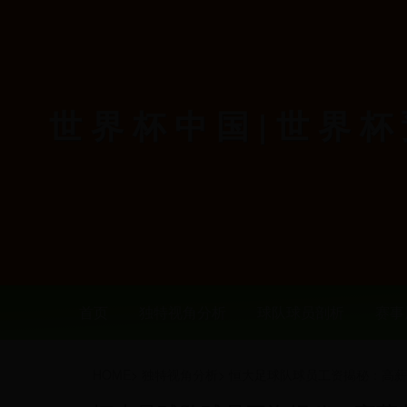
世界杯中国|世界
首页
独特视角分析
球队球员剖析
赛事
HOME
>
独特视角分析
>
恒大足球队球员工资揭秘：高薪