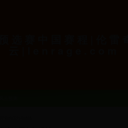
杯预选赛中国赛程|伦雷
云|lenrage.com
风云预测
背后的压力与挑战