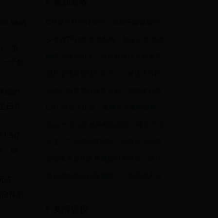
最新发表
C罗世界杯假摔事件：西班牙媒体如何
9843
掀起舆论风暴？
少年WTF跆拳道世界杯：热血少年用踢
剧，俱
腿书写青春，这些瞬间让人热血沸腾！
国家运动员中学：世界杯赛场上的青春
是一个数
风暴与未来之星
四川金强男篮球员简介：了解这支球队
的明星球员与未来希望
今晚三场世界杯深度分析：谁能笑到最
球能力
后？
圣日耳
CCTV5拳击比赛：激情与力量的碰撞，
世界杯体育盛宴中的另类亮点
2022卡塔尔世界杯精彩回顾：哪几个视
.5亿
频平台可以免费观看全部比赛？
大连一方足球比赛回顾：激情对决与战
同，哈
术博弈的精彩瞬间
美国拳手康纳比赛视频引发热议，拳坛
新星能否再创辉煌？
维尔德的拳击比赛视频：一场震撼人心
元左
的力量与技巧的较量
相合作的
友情链接