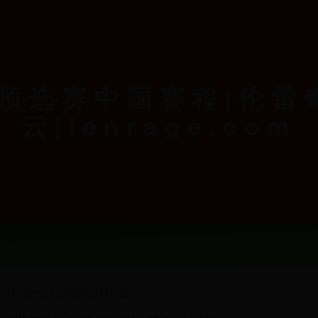
杯预选赛中国赛程|伦雷
云|lenrage.com
风云预测
门背后的金钱游戏与足球荣耀