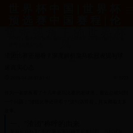
世界杯中国|世界杯
预选赛中国赛程|伦
雷奇视角下的世界杯
风
HOME
>
赛事风云预测
>
渣团比赛还用看？深度解析皇马欧冠表
现与球迷真实心态
云|lenrage.com
渣团比赛还用看？深度解析皇马欧冠表现与球
迷真实心态
2025-04-26 07:51:41
5273
作为一名熬夜看了十几年皇马比赛的老球迷，最近总被问到
一个问题："渣团比赛还用看？"这句话背后，其实藏着太多
故事。
一、"渣团"称呼的由来
皇马被戏称为"渣团"要追溯到穆里尼奥时期。当时球队