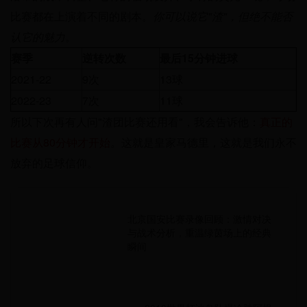
比赛都在上演着不同的剧本。
你可以说它"渣"，但绝不能否
认它的魅力
。
赛季
逆转次数
最后15分钟进球
2021-22
9次
13球
2022-23
7次
11球
所以下次再有人问"渣团比赛还用看"，我会告诉他：
真正的
比赛从80分钟才开始
。这就是皇家马德里，这就是我们永不
放弃的足球信仰。
北京国安比赛录像回顾：激情对决
与战术分析，重温绿茵场上的经典
瞬间