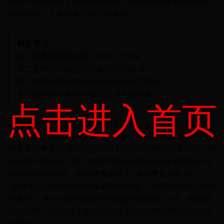
先失一盘的情况下完成惊天逆转，最终以
3-6/6-3/6-1/6-4
的
比分夺得个人第14座法网冠军奖杯。
精彩看点：
第一盘鲁德惊艳表现，6-3先下一城
第二盘纳达尔标志性上旋球开始发威
第三盘第5局长达12分钟的马拉松式对决
第四盘纳达尔带伤作战仍完成关键破发
点击进入首页
这场比赛完整视频已经在各大体育平台上线，包括
腾讯体
育、爱奇艺体育和央视网
等。球迷们可以通过搜索"2022法
网决赛完整视频"找到这场历时3小时28分钟的经典对决。特
别值得一提的是，第二盘第7局纳达尔在0-40落后情况下连
得5分的精彩表现，被网球专家评为"本赛季最佳单局"。
"我从未想过能在36岁还能赢得大满贯，"纳达尔在赛后采访
中表示，"每一场法网比赛都可能是我的最后一场，所以我
格外珍惜。"这段感人采访也被收录在比赛完整视频的赛后
花絮中。