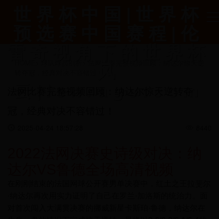
世界杯中国|世界杯
预选赛中国赛程|伦
雷奇视角下的世界杯
风
HOME
>
球队球员剖析
>
法网比赛完整视频回顾：纳达尔惊天逆
转夺冠，经典对决不容错过！
云|lenrage.com
法网比赛完整视频回顾：纳达尔惊天逆转夺
冠，经典对决不容错过！
2025-04-24 18:57:28
8440
2022法网决赛史诗级对决：纳
达尔VS鲁德全场高清视频
在刚刚结束的法国网球公开赛男单决赛中，红土之王拉斐尔
·纳达尔再次用实力证明了自己在罗兰·加洛斯的统治力。面
对首次闯入大满贯决赛的挪威新星卡斯珀·鲁德，纳达尔在