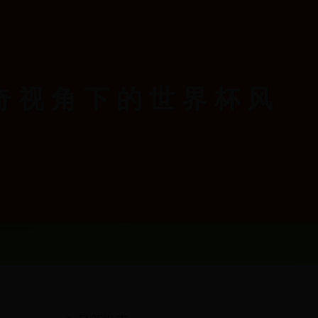
奇视角下的世界杯风