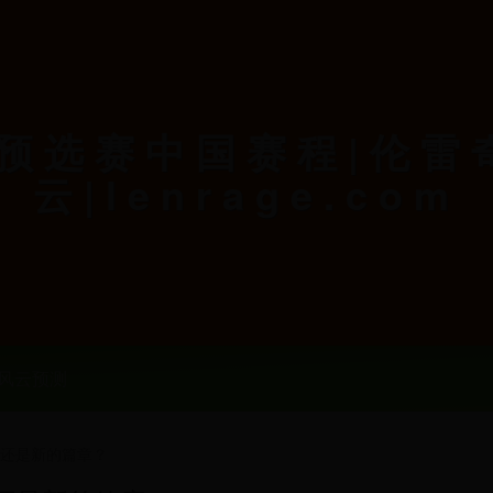
杯预选赛中国赛程|伦雷
云|lenrage.com
风云预测
还是新的篇章？