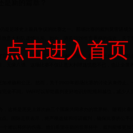
还是新的篇章？
至今仍是足球史上最具争议的比赛之一。那场比赛的裁判莫雷诺成
点击进入首页
致意大利队遗憾出局。如今，随着2026年世界杯的临近，关于
发了巨大争议。他先是罚下了意大利的托蒂，随后又无视了韩国队
国，无缘八强。这场比赛不仅让意大利球迷愤怒不已，也让全世
更加准确和公正。然而，关于2002年那场比赛的讨论从未停止。
会完全不同。VAR可以帮助裁判更好地识别犯规和越位，减少人
举办，这将是历史上首次由三个国家共同承办的世界杯。随着比赛
焦点。国际足联表示，将严格选拔和培训裁判，确保比赛的公平
是一个难以释怀的伤痛。他们希望在新的世界杯中，裁判能够更加