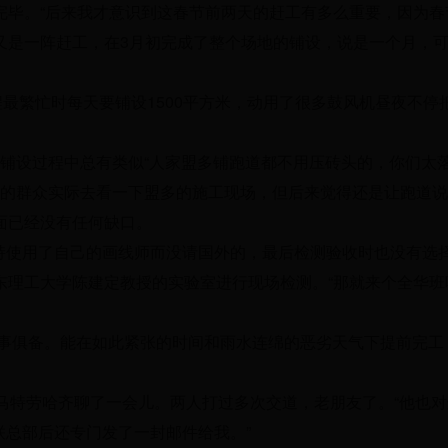
完毕。“后来我才意识到这春节前两天的赶工有多么重要，因为春
又是一阵赶工，在3月初完成了整个场地的铺设，说是一个月，
程最繁忙时每天要铺设1500平方米，动用了很多鼓风机昼夜不停
，铺设过程中总有类似“人家盟多铺跑道都不用压砖头的，你们太
相的群众实际去看一下盟多的施工现场，但后来觉得还是让跑道说
面已经没有任何缺口。
持使用了自己的画线师而没请国外的，最后检测验收时也没有选
海华东理工大学陈建定教授的实验室进行现场检测。“那就来个全华班
万事俱备。能在如此紧张的时间和雨水连绵的恶劣天气下提前完工
马特劳哈齐聊了一会儿。两人打过多次交道，老朋友了。“他也
总部后还专门发了一封邮件给我。”