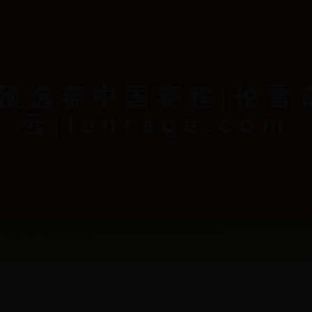
杯预选赛中国赛程|伦雷
云|lenrage.com
风云预测