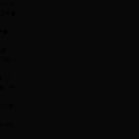
节后上
可实际铺
把铺好
落后
话吧。”
择合作
吧。”陈
，久事
对这次跑