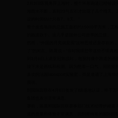
2月3日陈晨离开上海时，整个环形跑道已经铺设
海雨水不断，直到23号左右才出现了几个晴天。
设的时间估计只有7、8天。”
整个改造项目的总施工面积约15000平方米，工
的跑道吹干。这几乎是国外公司效率的三倍。
然而，“外国的月亮就是圆”这种思维还是存在的
了”的闲言。陈晨说：“当时我很想带这些不明真
到3月6日上港亚冠首战时，电视转播中跑道的画
接下来是画线和检测。因为憋着一口气，同欣坚
多次的法国labosport实验室，而是邀请了上
晨说。
到国际田联在4月8日签发了I级场地认证，终于
集团也表示非常满意。
赛前，陈晨和国际田联赛事部门技术经理伊姆雷·
道的质量和体验非常满意，回到摩纳哥的国际田联