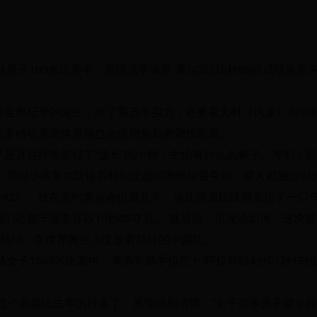
上海站男子100米比赛中，美国选手诺亚·莱尔斯以9秒86的成绩依靠
多世界纪录的诞生，除了看选手实力，还要看天时（风速）和地
的多哈哈里发体育场也会使用全新的塑胶跑道。
是屏住呼吸熬过了“漫长”的十秒，生怕有什么幺蛾子。冲刺！苏
。美国小将莱尔斯最后时刻反超同胞科尔曼夺冠，两人都跑出9秒
9秒92），放在里约奥运会也是亚军，这让陈晨团队彻底松了一口
我们还是宁愿老苏以10秒05夺冠。”陈晨说。但无论如何，这块
的烙印，在世界舞台上绽放着炫目的中国红。
海站女子1500米比赛中，摩洛哥选手拉芭卜·阿拉菲以4分01秒15
这个跑道比去年的好多了，感觉特别清爽。”女子百米选手梁小静