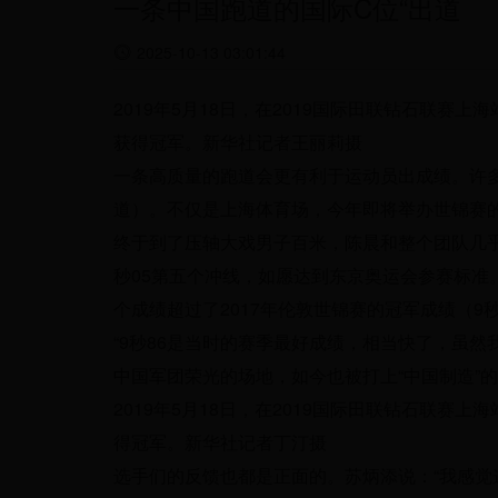
一条中国跑道的国际C位“出道
2025-10-13 03:01:44
2019年5月18日，在2019国际田联钻石联赛
获得冠军。新华社记者王丽莉摄
一条高质量的跑道会更有利于运动员出成绩。许
道）。不仅是上海体育场，今年即将举办世锦赛
终于到了压轴大戏男子百米，陈晨和整个团队几乎
秒05第五个冲线，如愿达到东京奥运会参赛标准
个成绩超过了2017年伦敦世锦赛的冠军成绩（
“9秒86是当时的赛季最好成绩，相当快了，虽然
中国军团荣光的场地，如今也被打上“中国制造”
2019年5月18日，在2019国际田联钻石联赛上
得冠军。新华社记者丁汀摄
选手们的反馈也都是正面的。苏炳添说：“我感觉