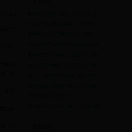
最新发表
世界杯运动员收入总榜：揭秘足球明星
7205
的财富密码
海沧世锦赛赛事运营揭秘：如何打造一
冲线优势
场国际级体育盛宴
曼城核心球员合同期限解析：谁将留
队？谁可能离队？未来阵容如何演变？
如何用有效的宣传技巧提高马拉松活动
利（跑
的关注度（从媒体营销到社交网络营
世界杯冷门球员盘点：那些被低估的黑
销）
马与他们的高光时刻
炳添10
2024世界杯身价前十球员盘点：比利时
黄金一代能否再创辉煌？
86。这
2007年NBA选秀完整名单_顺位_排名
气。
隆多职业生涯最巅峰一战！5位NBA全
曾见证了
明星成陪衬，加时赛爆砍12分！
拳王泰森到底有多厉害？
2014体操世锦赛分组揭晓：各国健儿摩
的成绩获
拳擦掌，蓄势待发
友情链接
说：“这