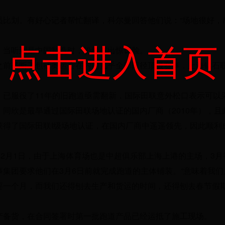
员比划。有好心记者帮忙翻译，科尔曼回答他们说：“场地很好，
点击进入首页
，当听到是中国制造时，纷纷露出惊讶脸。
之前垄断了包括奥运会在内的几乎全部田径顶级赛事，上海钻石
，已服役了11年的旧跑道亟需翻新，国际田联意外松口表示可以
同欣是最早通过国际田联场地认证的国内厂商（2010年），且
获得了国际田联I级场地认证，在国内厂商中遥遥领先，因此顺利
是2月1日，由于上海体育场也是中超俱乐部上海上港的主场，3月
集团要求他们在3月6日前就完成跑道的主体铺装。“意味着我们
要一个月，而我们还得刨去生产和货运的时间，还得刨去春节假
产备货，在合同签署时第一批跑道产品已经运抵了施工现场。