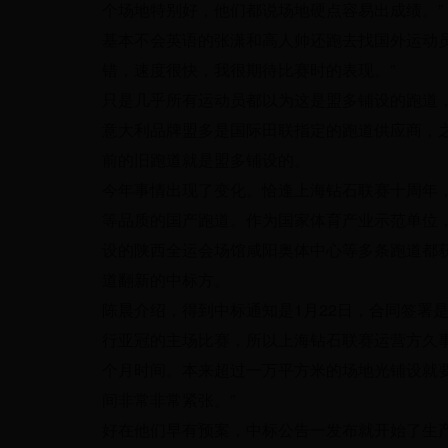
个场地特别好，他们都说场地硬点容易出成绩。”
基本不会英语的张潇和高人帅还跑去找国外运动
错，速度很快，我很期待比赛时的表现。”
只是几乎所有运动员都以为这是盟多铺设的跑道
意大利品牌盟多是国际田联指定的跑道供应商，
前的旧跑道就是盟多铺设的。
今年事情出现了变化。恰逢上海钻石联赛十周年
等品质的国产跑道。作为国家体育产业示范单位，
设的陕西全运会场馆咸阳奥体中心等多条跑道都
道翻新的中标方。
陈晨介绍，得到中标通知是1月22日，合同签署
行亚冠的主场比赛，所以上海钻石联赛运营方久事
个月时间。本来超过一万平方米的场地光铺设就
间非常非常紧张。”
好在他们早有预案，中标公告一发布就开始了生