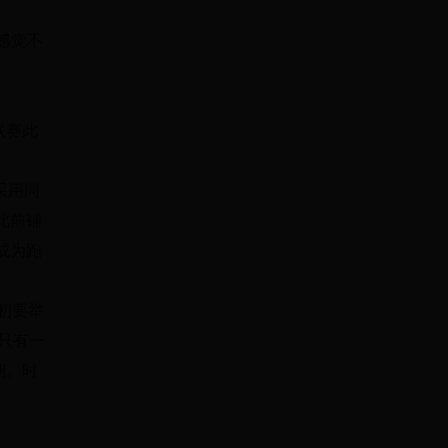
感觉不
联赛此
采用同
此前铺
成为跑
初要举
只有一
期。时