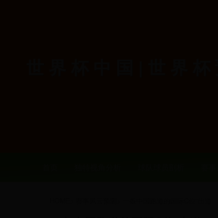
世界杯中国|世界
首页
独特视角分析
球队球员剖析
赛事
HOME
>
赛事风云预测
>
一条中国跑道的国际C位“出道