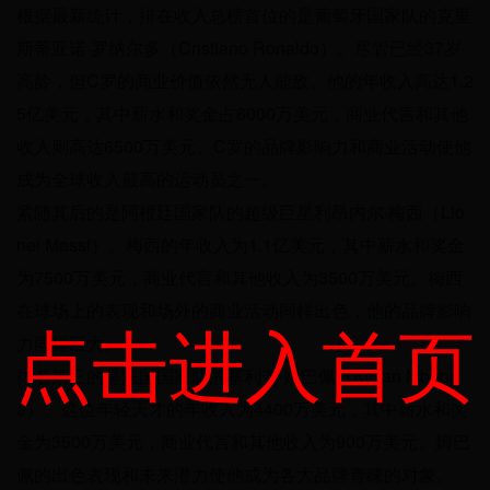
根据最新统计，排在收入总榜首位的是葡萄牙国家队的克里
斯蒂亚诺·罗纳尔多（Cristiano Ronaldo）。尽管已经37岁
高龄，但C罗的商业价值依然无人能敌。他的年收入高达1.2
5亿美元，其中薪水和奖金占6000万美元，商业代言和其他
收入则高达6500万美元。C罗的品牌影响力和商业活动使他
成为全球收入最高的运动员之一。
紧随其后的是阿根廷国家队的超级巨星利昂内尔·梅西（Lio
nel Messi）。梅西的年收入为1.1亿美元，其中薪水和奖金
为7500万美元，商业代言和其他收入为3500万美元。梅西
在球场上的表现和场外的商业活动同样出色，他的品牌影响
点击进入首页
力同样巨大。
排名第三的是法国国家队的基利安·姆巴佩（Kylian Mbapp
é）。这位年轻天才的年收入为4400万美元，其中薪水和奖
金为3500万美元，商业代言和其他收入为900万美元。姆巴
佩的出色表现和未来潜力使他成为各大品牌青睐的对象。