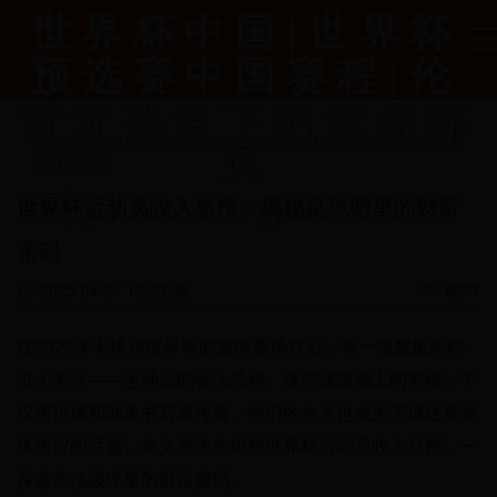
世界杯中国|世界杯
预选赛中国赛程|伦
雷奇视角下的世界杯
风
HOME
>
赛事风云预测
>
世界杯运动员收入总榜：揭秘足球明星
的财富密码
云|lenrage.com
世界杯运动员收入总榜：揭秘足球明星的财富
密码
2025-04-27 13:23:32
6677
在2022年卡塔尔世界杯的激情赛场背后，有一项数据同样
引人关注——运动员的收入总榜。这些绿茵场上的英雄，不
仅用进球和助攻书写着传奇，他们的收入也成为了球迷和媒
体热议的话题。本文将为您揭秘世界杯运动员收入总榜，一
探这些顶级球星的财富密码。