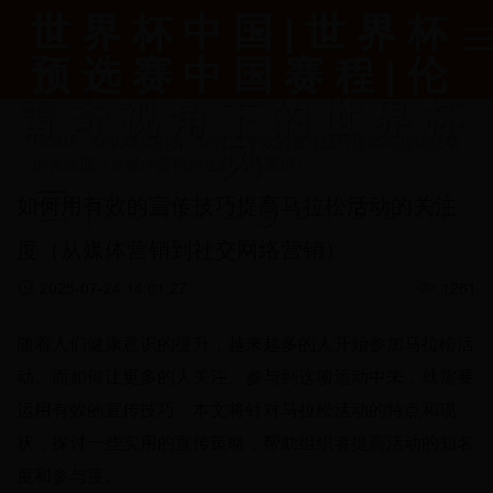
世界杯中国|世界杯
预选赛中国赛程|伦
雷奇视角下的世界杯
风
HOME
>
球队球员剖析
>
如何用有效的宣传技巧提高马拉松活动
的关注度（从媒体营销到社交网络营销）
云|lenrage.com
如何用有效的宣传技巧提高马拉松活动的关注
度（从媒体营销到社交网络营销）
2025-07-24 14:01:27
1261
随着人们健康意识的提升，越来越多的人开始参加马拉松活
动。而如何让更多的人关注、参与到这项运动中来，就需要
运用有效的宣传技巧。本文将针对马拉松活动的特点和现
状，探讨一些实用的宣传策略，帮助组织者提高活动的知名
度和参与度。