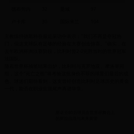
德布劳内
32
曼城
97
卢卡库
30
国际米兰
104
主教练特德斯科在最近采访中表示："我们不再是夺冠热
门，但这支球队有足够的经验在大赛创造惊喜。"确实，在
去年欧洲杯淘汰赛阶段，比利时曾2-0完胜当时的世界冠军
法国队。
随着世界杯抽签结果出炉，比利时与克罗地亚、摩洛哥同
组，这个"死亡之组"将考验这批身价不菲的球星们最后的成
色。球迷们期待看到，这支曾经创造比利时足球历史的黄金
一代，能否在职业生涯尾声再谱华章。
斯诺克80后球员在世界杯舞台上
的辉煌战绩与未来展望