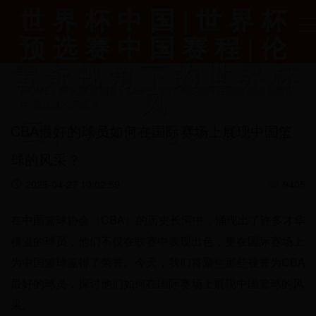
世界杯中国|世界杯
预选赛中国赛程|伦
雷奇视角下的世界杯
风
HOME
>
球队球员剖析
>
CBA最好的球员如何在国际赛场上展现
中国篮球的风采？
云|lenrage.com
CBA最好的球员如何在国际赛场上展现中国篮
球的风采？
2025-04-27 10:02:59
9405
在中国篮球协会（CBA）的历史长河中，涌现出了许多才华
横溢的球员，他们不仅在联赛中表现出色，更在国际赛场上
为中国篮球赢得了荣誉。今天，我们将聚焦那些被誉为CBA
最好的球员，探讨他们如何在国际赛场上展现中国篮球的风
采。