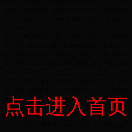
仅对球员的健康造成严重威胁，也对球队的竞技状态和整体
形象带来了负面影响。特别是在世界杯这样的国际顶级赛事
中，球员的表现直接关系到国家的荣誉，因此这一问题显得
尤为突出。
足球员吸毒的原因多种多样。一些球员可能因为长期的高强
度训练和比赛压力，试图通过药物来缓解疲劳和焦虑；另一
些人可能是在社交场合中受到诱惑，逐渐染上毒瘾。此外，
足球运动员的高收入和高知名度也可能让他们成为毒品交易
的目标。
针对这一问题，国际足联和各国足协已经采取了一系列措
施。例如，世界杯期间，所有参赛球员都必须接受严格的身
点击进入首页
体检查和尿液检测，以确保他们没有使用违禁药物。此外，
许多足球俱乐部也加强了对球员的心理健康支持，提供心理
咨询和康复服务。
然而，尽管如此，吸毒问题仍然难以根除。一些球员选择铤