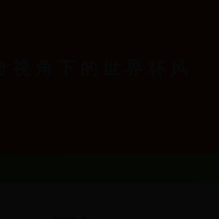
奇视角下的世界杯风