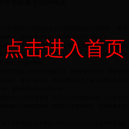
力世界杯体育精神传承
中国河北省献县张津村也掀起了一场别开生面的体育热潮——献县
点击进入首页
能的舞台，也为世界杯体育精神的传承注入了新的活力。
为当地一项备受瞩目的体育赛事。今年的比赛吸引了来自周边地区
不等，充分体现了台球运动的广泛群众基础。比赛分为男子组和女
球技和顽强的拼搏精神。
的台球竞技场，现场观众热情高涨，欢呼声此起彼伏。赛事组织
和专业性。值得一提的是，本次比赛还设置了最佳表现奖和体育
ence，更要展现良好的体育精神。
张津台球比赛的意义远超比赛本身。它不仅为当地居民提供了一个展示自
式和积极向上的体育精神。特别是在世界杯期间，这场赛事更是
，吸引更多地区的选手参与，同时也会尝试引入更多的体育项目