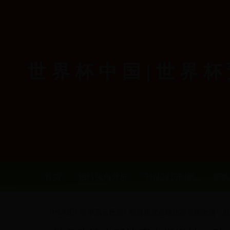
世界杯中国|世界
首页
独特视角分析
球队球员剖析
赛事
HOME
>
赛事风云预测
>
献县张津台球比赛点燃激情，助