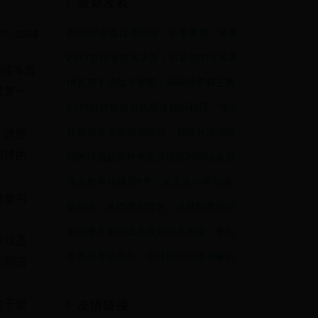
最新发表
2020年泰森比赛回放：铁拳重燃，传奇
3058
再战拳台
2017世锦赛鞍马决赛：肖若腾的完美表
伯德等篮
现与历史性突破
纳瓦尔卡的战术智慧：揭秘世界杯主教
过梦一
练的制胜之道
2018世界杯冰岛队爆冷胜阿根廷，维京
战吼震撼全球！
杜塞尔多夫世锦赛回放：巅峰对决与经
，这些
典瞬间全记录
篮球的
国米球员如何科学安排训练时间以备战
世界杯？深度解析训练计划与效果
冰岛世界杯球员8号：从无名小卒到国
奔放与
家英雄的传奇之路
胡尔克：从巴西到世界，足球巨星的传
奇之路
美国拳手康纳比赛视频引发热议，拳坛
仅仅是
新星能否再创辉煌？
世界杯赛场内外：假球疑云与漫画家的
习到篮
犀利讽刺
友情链接
对于篮