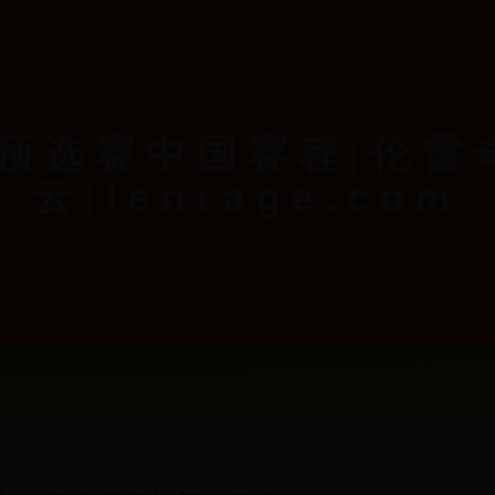
杯预选赛中国赛程|伦雷
云|lenrage.com
风云预测
中的辉煌瞬间与历史意义