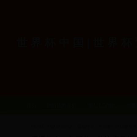
世界杯中国|世界
首页
独特视角分析
球队球员剖析
赛事
HOME
>
球队球员剖析
>
重温传奇：美国梦一队比赛录像