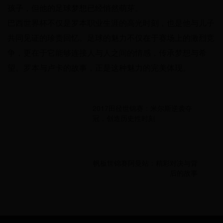
孩子，但他的足球梦想已经悄然萌芽。
巴西世界杯不仅是罗本职业生涯的高光时刻，也是他与儿子
共同见证的珍贵回忆。足球的魅力不仅在于赛场上的激烈竞
争，更在于它能够连接人与人之间的情感，传承梦想与希
望。罗本与卢卡的故事，正是这种魅力的完美体现。
2017田径世锦赛：米尔斯逆袭夺
冠，创造历史性时刻
帆板世锦赛阿曼站：精彩对决与背
后的故事