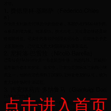
才华。
1. 费德里科·基耶萨（Federico Chies
a）
作为意大利新生代球员中的佼佼者，基耶萨在FM2019中拥
有极高的潜力值。他速度快、技术出色，无论是边锋还是前
锋都能胜任。现实中的基耶萨同样表现出色，目前效力于尤
文图斯的他，已经成为意大利国家队的重要成员。
2. 尼科洛·巴雷拉（Nicolò Barella）
巴雷拉在FM2019中是一名全能型中场，他的传球、拦截和
远射能力都非常突出。现实中，巴雷拉是国际米兰的核心球
员之一，他的表现也得到了国家队主帅曼奇尼的认可，成为
意大利中场的中流砥柱。
3. 吉安路易吉·多纳鲁马（Gianluigi Don
narumma）
点击进入首页
多纳鲁马在FM2019中已经是一名世界级的门将，他的反应
速度和扑救能力堪称顶级。现实中，多纳鲁马早在16岁就成