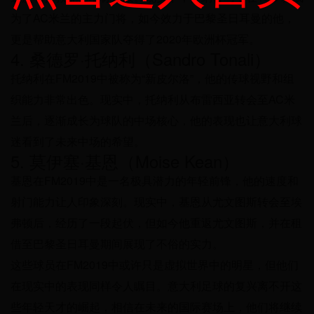
为了AC米兰的主力门将，如今效力于巴黎圣日耳曼的他，
更是帮助意大利国家队夺得了2020年欧洲杯冠军。
4. 桑德罗·托纳利（Sandro Tonali）
托纳利在FM2019中被称为“新皮尔洛”，他的传球视野和组
织能力非常出色。现实中，托纳利从布雷西亚转会至AC米
兰后，逐渐成长为球队的中场核心，他的表现也让意大利球
迷看到了未来中场的希望。
5. 莫伊塞·基恩（Moise Kean）
基恩在FM2019中是一名极具潜力的年轻前锋，他的速度和
射门能力让人印象深刻。现实中，基恩从尤文图斯转会至埃
弗顿后，经历了一段起伏，但如今他重返尤文图斯，并在租
借至巴黎圣日耳曼期间展现了不俗的实力。
这些球员在FM2019中或许只是虚拟世界中的明星，但他们
在现实中的表现同样令人瞩目。意大利足球的复兴离不开这
些年轻天才的崛起，相信在未来的国际赛场上，他们将继续