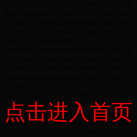
中，每支队伍有六名球员在场上，每当本方得分时，队伍需
要进行一次顺时针轮换。这种轮换不仅是为了保持球员的体
力，更是为了在不同位置上发挥球员的优势。例如，如果队
伍中有出色的拦网手，教练可能会在轮换时将他安排在二号
位或三号位，以增加拦网成功率。
轮换机制的另一个重要方面是替补球员的使用。教练可以通
过换人来调整队伍的战术和节奏。在关键分或对手表现强劲
时，教练可能会换上经验丰富的球员来稳定局势。替补球员
的适时登场往往能为队伍带来新的活力和变化，打破对手的
防守体系。
此外，轮换机制还涉及到球员的体能管理。在高强度的比赛
点击进入首页
中，球员的体能状况直接影响到比赛的发挥。教练需要根据
比赛的进程和球员的状态，合理安排轮换，确保每名球员都
能在最佳状态下上场。例如，如果某名球员在前几局表现出
色但体能有所下降，教练可能会在暂停时将其换下，让其休