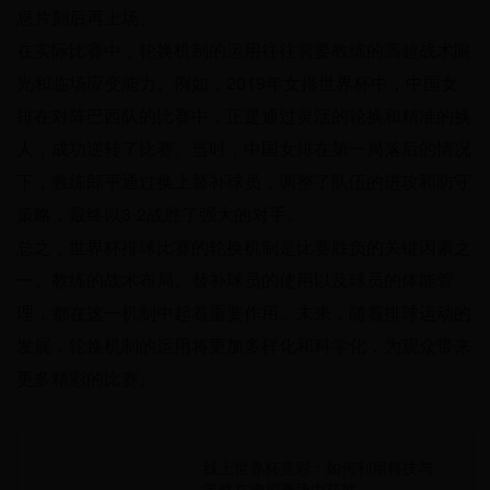
息片刻后再上场。
在实际比赛中，轮换机制的运用往往需要教练的高超战术眼
光和临场应变能力。例如，2019年女排世界杯中，中国女
排在对阵巴西队的比赛中，正是通过灵活的轮换和精准的换
人，成功逆转了比赛。当时，中国女排在第一局落后的情况
下，教练郎平通过换上替补球员，调整了队伍的进攻和防守
策略，最终以3-2战胜了强大的对手。
总之，世界杯排球比赛的轮换机制是比赛胜负的关键因素之
一。教练的战术布局、替补球员的使用以及球员的体能管
理，都在这一机制中起着重要作用。未来，随着排球运动的
发展，轮换机制的运用将更加多样化和科学化，为观众带来
更多精彩的比赛。
线上世界杯竞彩：如何利用科技与
策略在虚拟赛场中获胜