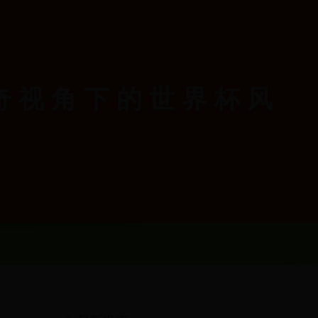
奇视角下的世界杯风