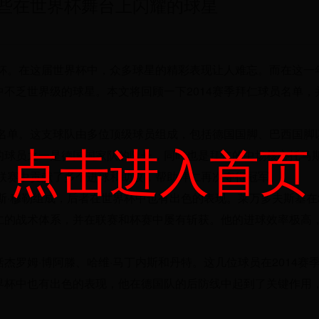
那些在世界杯舞台上闪耀的球星
界杯。在这届世界杯中，众多球星的精彩表现让人难忘。而在这一
不乏世界级的球星。本文将回顾一下2014赛季拜仁球员名单，
员名单。这支球队由多位顶级球员组成，包括德国国脚、巴西国脚
点击进入首页
的球员之一是德国国家队的队长，同时也是拜仁的中场核心托马斯
甲联赛中贡献了多个进球和助攻，帮助拜仁再次夺得冠军。
斯·穆勒组成，后者在世界杯中也有出色的表现。莱万多夫斯基在2
仁的战术体系，并在联赛和杯赛中屡有斩获。他的进球效率极高
杰罗姆·博阿滕、哈维·马丁内斯和丹特。这几位球员在2014赛
界杯中也有出色的表现，他在德国队的后防线中起到了关键作用