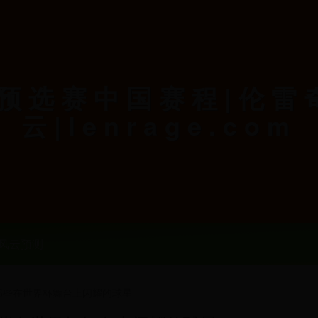
杯预选赛中国赛程|伦雷
云|lenrage.com
风云预测
顾那些在世界杯舞台上闪耀的球星