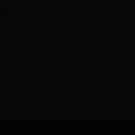
丁内
内斯则在
赛中多
了重要
水平。
。无论
的未
来？