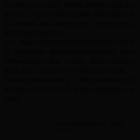
队在整体实力上占据优势，但韩国队若能发挥出快速多变的
战术特点，仍有机会给中国队制造麻烦。世锦赛的舞台不仅
是实力的较量，更是心理和意志的比拼，中韩两队的对决必
将成为本届赛事的经典之战。
最后，韩媒呼吁韩国女排的球迷们给予球队更多的支持与鼓
励。无论结果如何，韩国女排都代表着国家的荣誉，她们的
拼搏精神值得所有人尊敬。与此同时，韩媒也对中国女排的
表现充满期待，认为她们有望在本届世锦赛上再创辉煌。
本届女排世锦赛注定精彩纷呈，中韩两队的表现将成为亚洲
排坛的焦点。让我们拭目以待，看谁能在这场巅峰对决中笑
到最后！
今晚三场世界杯深度分析：谁能笑
到最后？