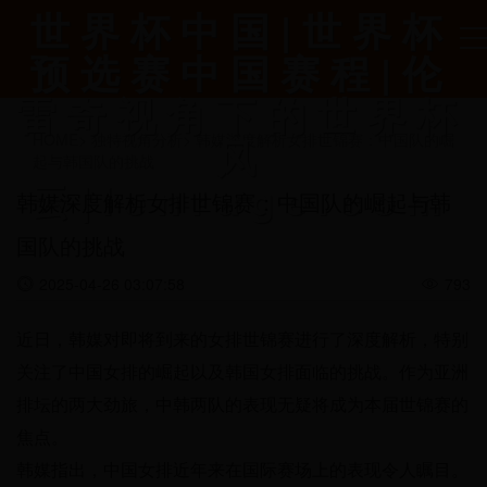
世界杯中国|世界杯
预选赛中国赛程|伦
雷奇视角下的世界杯
风
HOME
>
独特视角分析
>
韩媒深度解析女排世锦赛：中国队的崛
起与韩国队的挑战
云|lenrage.com
韩媒深度解析女排世锦赛：中国队的崛起与韩
国队的挑战
2025-04-26 03:07:58
793
近日，韩媒对即将到来的女排世锦赛进行了深度解析，特别
关注了中国女排的崛起以及韩国女排面临的挑战。作为亚洲
排坛的两大劲旅，中韩两队的表现无疑将成为本届世锦赛的
焦点。
韩媒指出，中国女排近年来在国际赛场上的表现令人瞩目。