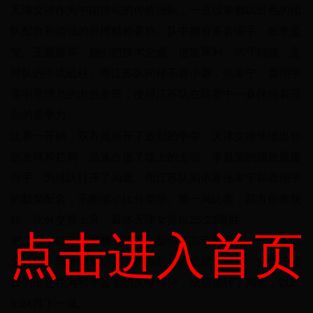
天津女排作为中国排坛的传统强队，一直以来都以出色的团
队配合和顽强的拼搏精神著称。队中拥有多名国手，如李盈
莹、王媛媛等，她们的技术全面，进攻犀利，防守稳健，是
球队的中流砥柱。而江苏队同样不容小觑，张常宁、龚翔宇
等明星球员的出色发挥，使得江苏队在联赛中一直保持着强
劲的竞争力。
比赛一开始，双方就展开了激烈的争夺。天津女排凭借出色
的发球和拦网，迅速占据了场上的主动。李盈莹的强攻屡屡
得手，为球队打开了局面。而江苏队则依靠张常宁和龚翔宇
的默契配合，不断缩小比分差距。第一局比赛，双方你来我
往，比分交替上升，最终天津女排以25:23险胜。
点击进入首页
第二局，江苏队调整了战术，加强了防守和反击，一度将比
分拉开。但天津女排并没有慌乱，她们稳扎稳打，凭借王媛
媛的出色拦网和李盈莹的关键得分，成功逆转了局势，以2
6:24再下一城。