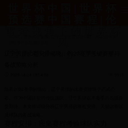
世界杯中国|世界杯
预选赛中国赛程|伦
雷奇视角下的世界杯
风
HOME
>
赛事风云预测
>
辽宁男排比赛安排揭晓：2023赛季关
键赛事与备战策略分析
云|lenrage.com
辽宁男排比赛安排揭晓：2023赛季关键赛事与
备战策略分析
2025-04-24 19:54:04
9915
随着2023赛季的临近，辽宁男排的比赛安排终于正式公
布。作为中国排坛的传统强队，辽宁男排在本赛季的表现备
受期待。本文将详细分析辽宁男排的赛程安排、关键比赛以
及球队的备战策略。
赛程安排：密集赛程考验球队实力