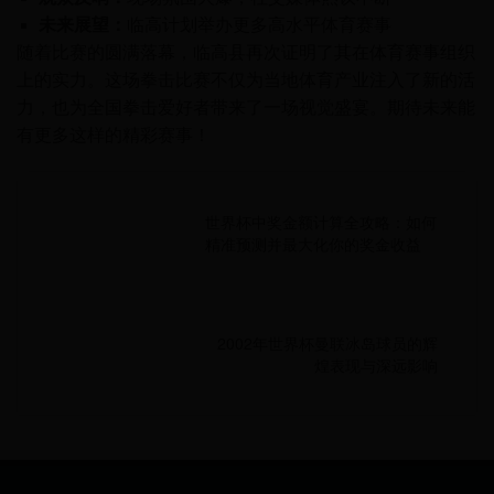
未来展望：
临高计划举办更多高水平体育赛事
随着比赛的圆满落幕，临高县再次证明了其在体育赛事组织
上的实力。这场拳击比赛不仅为当地体育产业注入了新的活
力，也为全国拳击爱好者带来了一场视觉盛宴。期待未来能
有更多这样的精彩赛事！
世界杯中奖金额计算全攻略：如何
精准预测并最大化你的奖金收益
2002年世界杯曼联冰岛球员的辉
煌表现与深远影响