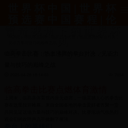
世界杯中国|世界杯
预选赛中国赛程|伦
雷奇视角下的世界杯
风
HOME
>
球队球员剖析
>
临高拳击比赛：热血沸腾的拳台对决，
见证力量与技巧的巅峰之战
云|lenrage.com
临高拳击比赛：热血沸腾的拳台对决，见证力
量与技巧的巅峰之战
2025-04-28 18:14:03
7054
临高拳击比赛点燃体育激情
上周末，临高县体育馆内座无虚席，一场震撼人心的拳击比
赛在这里拉开帷幕。来自全国各地的拳击爱好者齐聚一堂，
共同见证这场力量与技巧的巅峰对决。比赛现场气氛热烈，
观众们的欢呼声几乎掀翻了屋顶。
拳台上的英雄们