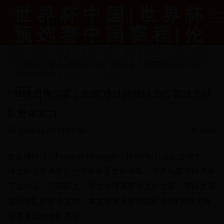
世界杯中国|世界杯
预选赛中国赛程|伦
雷奇视角下的世界杯
风
HOME
>
赛事风云预测
>
FM球员换位置：如何通过调整球员位
置提升球队整体实力
云|lenrage.com
FM球员换位置：如何通过调整球员位置提升球
队整体实力
2025-04-25 13:51:05
6881
在足球经理（Football Manager，简称FM）这款游戏中，
球员的位置调整是一个非常重要的策略。很多玩家可能忽视
了这一点，但实际上，通过合理调整球员的位置，可以显著
提升球队的整体实力。本文将深入探讨如何通过FM球员换
位置来优化球队表现。