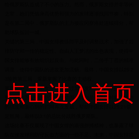
给俄罗斯队造成了不小的压力。然而，俄罗斯女排并非等闲
之辈，她们凭借身高优势和强力的发球逐渐找回节奏，特别
是在第二局中，俄罗斯队的主力接应冈察洛娃连续得分，帮
助球队扳回一城。
关键的第三局，中国女排教练郎平及时调整战术，加强了后
排防守和一传的稳定性。自由人王梦洁的出色表现，使得中
国女排能够有效组织起反击。与此同时，二传手丁霞的精准
调度，使得中国队的进攻更加流畅。最终，中国女排以25:2
3险胜第三局，重新掌握了比赛的主动权。
点击进入首页
第四局中，俄罗斯女排试图通过加强发球和拦网来扭转局
势，但中国女排的防守依然稳固。特别是在关键时刻，朱婷
的强攻和袁心玥的拦网再次发威，帮助中国女排以25:21锁
定胜局，最终以3:1的总比分战胜俄罗斯队。
这场比赛不仅展现了中国女排的顽强拼搏精神，也暴露了球
队在接发球和防守反击方面的一些不足。未来，中国女排需