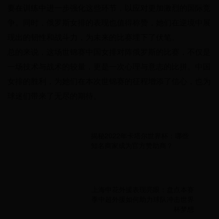
要在训练中进一步强化这些环节，以应对更加激烈的国际竞
争。同时，俄罗斯女排的表现也值得称赞，她们在逆境中展
现出的韧性和战斗力，为未来的比赛埋下了伏笔。
总的来说，这场世锦赛中国女排对阵俄罗斯的比赛，不仅是
一场技术与战术的较量，更是一次心理与意志的比拼。中国
女排的胜利，为她们在本次世锦赛的征程增添了信心，也为
球迷们带来了无尽的期待。
揭秘2022年卡塔尔世界杯：哪些
知名商家成为官方赞助商？
上海申花外援表现亮眼：盘点本赛
季中超外援如何助力球队冲击世界
杯梦想