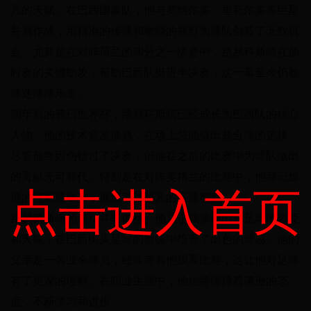
凡的天赋。在巴西国家队，他与罗纳尔多、里瓦尔多等巨星
并肩作战，用精准的传球和敏锐的视野为球队创造了无数机
会。尤其是在对阵荷兰的四分之一决赛中，路易科斯塔在加
时赛的关键助攻，帮助巴西队挺进半决赛，这一幕至今仍被
球迷津津乐道。
四年后的韩日世界杯，路易科斯塔已经成长为巴西队的核心
人物。他的技术愈发成熟，在场上总能做出最合理的选择。
尽管最终因伤错过了决赛，但他在之前的比赛中为球队做出
的贡献无可替代。特别是在对阵英格兰的比赛中，他那记惊
点击进入首页
艳的任意球助攻，展现了其超凡的足球智慧。
路易科斯塔的成功并非偶然。他从小就展现出对足球的热爱
和天赋，在巴西街头足球的磨练中培养了出色的球感。他的
父亲是一名业余球员，经常带着他观看比赛，这让他对足球
有了更深的理解。在职业生涯中，他始终保持着谦逊的态
度，不断学习和进步。