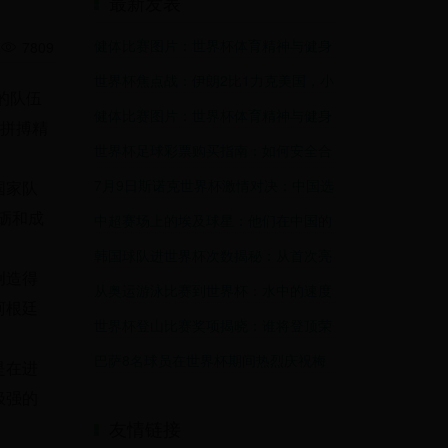
最新发表
健体比赛图片：世界杯体育精神与健身
7809
文化的完美结合
世界杯焦点战：伊朗2比1力克美国，小
的队伍
组赛晋级悬念再起
健体比赛图片：世界杯体育精神与健身
的拼搏精
文化的完美结合
世界杯足球彩票购买指南：如何安全合
法地参与竞猜？
7月9日斯诺克世界杯激情对决：中国选
国家队
手强势登顶，书写新纪录
砺和成
中超赛场上的埃及球星：他们在中国的
足球传奇
韩国球队进世界杯次数揭秘：从首次亮
创造得
相到持续辉煌的历程
从奥运游泳比赛到世界杯：水中的速度
阿根廷
与激情如何点燃全球体育热潮
世界杯登山比赛奖项揭晓：谁将登顶荣
耀之巅？
巴萨8名球员在世界杯期间热烈庆祝梅
是在进
西的辉煌成就
极强的
友情链接