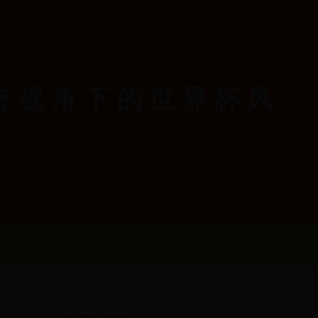
奇视角下的世界杯风