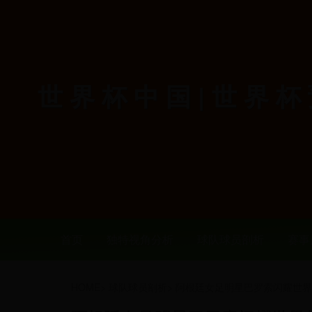
世界杯中国|世界
首页
独特视角分析
球队球员剖析
赛事
HOME
>
球队球员剖析
>
阿根廷女足明星巴罗索闪耀世界