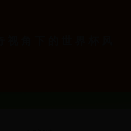
奇视角下的世界杯风