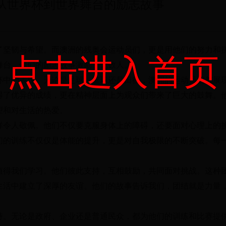
从世界杯到世界舞台的励志故事
了坚韧与希望。而澳洲的残奥会运动员们，更是用他们的努力和
点击进入首页
舞台，他们的励志故事激励了无数人。
杯中的表现。无论是足球、篮球还是田径，澳洲的运动员们都展
得了优异的成绩，更在精神层面上为观众们带来了巨大的鼓舞。
望和对生活的热爱。
样令人敬佩。他们不仅要克服身体上的障碍，还要面对心理上的
们的训练不仅仅是体能的提升，更是对自我极限的不断突破。每
值得我们学习。他们彼此支持，互相鼓励，共同面对挑战。这种
生活中建立了深厚的友谊。他们的故事告诉我们，团结就是力量
持。无论是政府、企业还是普通民众，都为他们的训练和比赛提