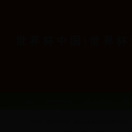
世界杯中国|世界
首页
独特视角分析
球队球员剖析
赛事
HOME
>
球队球员剖析
>
残奥会澳洲运动员的辉煌征程：