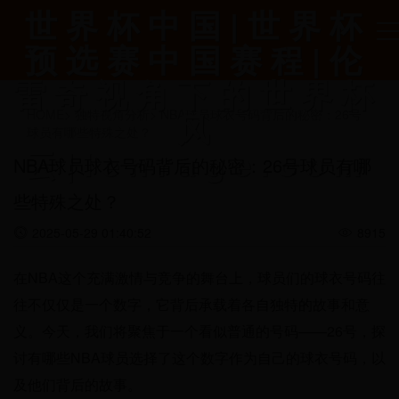
世界杯中国|世界杯
预选赛中国赛程|伦
雷奇视角下的世界杯
风
HOME
>
独特视角分析
>
NBA球员球衣号码背后的秘密：26号
球员有哪些特殊之处？
云|lenrage.com
NBA球员球衣号码背后的秘密：26号球员有哪
些特殊之处？
2025-05-29 01:40:52
8915
在NBA这个充满激情与竞争的舞台上，球员们的球衣号码往
往不仅仅是一个数字，它背后承载着各自独特的故事和意
义。今天，我们将聚焦于一个看似普通的号码——26号，探
讨有哪些NBA球员选择了这个数字作为自己的球衣号码，以
及他们背后的故事。