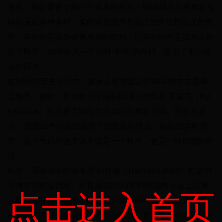
首先，我们需要了解一个基本的事实：NBA球员选择球衣号
码的原因多种多样。有的球员选择与自己出生日期相关的数
字，有的则是因为偶像球员的影响，还有的纯粹是因为喜欢
这个数字。26号作为一个相对“中性”的号码，吸引了不少球
员的目光。
在NBA的历史长河中，曾有众多球星身穿26号球衣在赛场
上驰骋。例如，目前效力于洛杉矶湖人的凯尔·库兹马（Kyl
e Kuzma）就选择了26号作为自己的球衣号码。库兹马表
示，选择26号的原因是为了纪念他的祖父，他在26岁时离
世。这个号码对他来说不仅是一个数字，更是一种情感的寄
托。
此外，开拓者队的达米恩·利拉德（Damian Lillard）也是26
号球衣的知名代表。利拉德在2012年NBA选秀大会上以第
点击进入首页
六顺位被开拓者选中，随后他选择了26号球衣。有趣的是，
利拉德选择26号的原因并非特别深远，而是因为他觉得这个