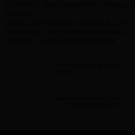
定是否叫暂停时，需要综合考虑比赛的局势、球员的状态以
及对手的策略。
总的来说，篮球比赛中的暂停是一个多功能的工具，它不仅
是战术调整的机会，也是球员心理和身体恢复的关键时刻。
合理利用暂停，往往能在比赛中取得意想不到的效果。
聚焦女性网球运动员：赛场上的力
量与美丽
揭秘世界杯小组赛足彩赔率：如何
通过数据分析提高中奖率？