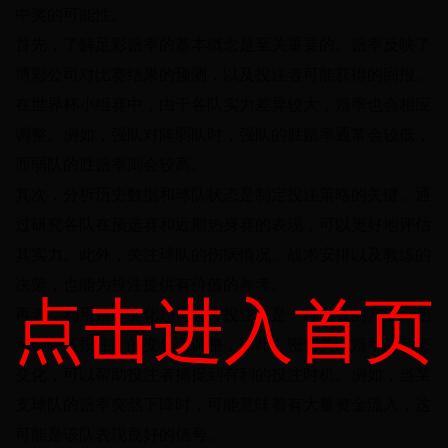
中奖的可能性。
首先，了解足彩赔率的基本概念是至关重要的。赔率反映了
博彩公司对比赛结果的预测，以及投注者可能获得的回报。
在世界杯小组赛中，由于各队实力差异较大，赔率也会相应
调整。例如，强队对阵弱队时，强队的胜赔率通常会较低，
而弱队的胜赔率则会较高。
其次，分析历史数据和球队状态是制定投注策略的关键。通
过研究各队在预选赛和近期热身赛的表现，可以更好地评估
其实力。此外，关注球队的伤病情况、战术安排以及教练的
决策，也能为投注提供有价值的参考。
点击进入首页
再者，利用赔率变化趋势进行投注也是一种有效的方法。赔
率会随着投注量的变化而调整，因此，密切关注赔率的动态
变化，可以帮助投注者捕捉到有利的投注时机。例如，当某
支球队的赔率突然下降时，可能意味着有大量资金流入，这
可能是该队表现良好的信号。