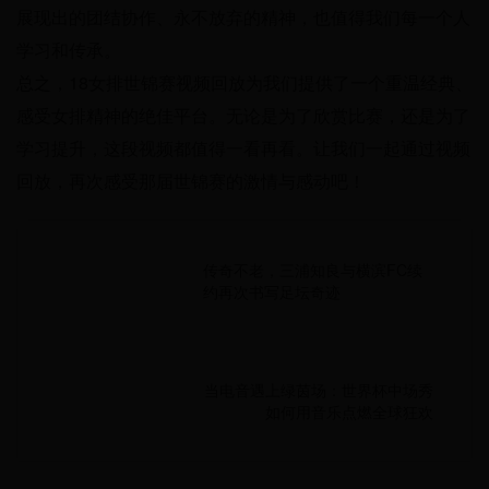
展现出的团结协作、永不放弃的精神，也值得我们每一个人
学习和传承。
总之，18女排世锦赛视频回放为我们提供了一个重温经典、
感受女排精神的绝佳平台。无论是为了欣赏比赛，还是为了
学习提升，这段视频都值得一看再看。让我们一起通过视频
回放，再次感受那届世锦赛的激情与感动吧！
传奇不老，三浦知良与横滨FC续
约再次书写足坛奇迹
当电音遇上绿茵场：世界杯中场秀
如何用音乐点燃全球狂欢