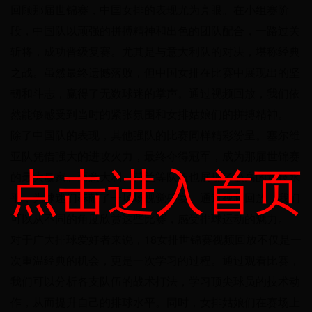
回顾那届世锦赛，中国女排的表现尤为亮眼。在小组赛阶
段，中国队以顽强的拼搏精神和出色的团队配合，一路过关
斩将，成功晋级复赛。尤其是与意大利队的对决，堪称经典
之战。虽然最终遗憾落败，但中国女排在比赛中展现出的坚
韧和斗志，赢得了无数球迷的掌声。通过视频回放，我们依
然能够感受到当时的紧张氛围和女排姑娘们的拼搏精神。
除了中国队的表现，其他强队的比赛同样精彩纷呈。塞尔维
亚队凭借强大的进攻火力，最终夺得冠军，成为那届世锦赛
点击进入首页
的最大赢家。而意大利、荷兰等队伍也展现了极高的竞技水
平，为球迷们奉献了一场场视觉盛宴。通过视频回放，我们
可以从不同的角度欣赏这些比赛，感受排球运动的魅力。
对于广大排球爱好者来说，18女排世锦赛视频回放不仅是一
次重温经典的机会，更是一次学习的过程。通过观看比赛，
我们可以分析各支队伍的战术打法，学习顶尖球员的技术动
作，从而提升自己的排球水平。同时，女排姑娘们在赛场上