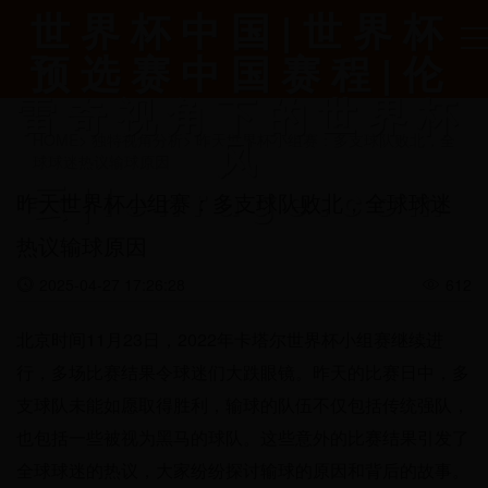
世界杯中国|世界杯
预选赛中国赛程|伦
雷奇视角下的世界杯
风
HOME
>
独特视角分析
>
昨天世界杯小组赛：多支球队败北，全
球球迷热议输球原因
云|lenrage.com
昨天世界杯小组赛：多支球队败北，全球球迷
热议输球原因
2025-04-27 17:26:28
612
北京时间11月23日，2022年卡塔尔世界杯小组赛继续进
行，多场比赛结果令球迷们大跌眼镜。昨天的比赛日中，多
支球队未能如愿取得胜利，输球的队伍不仅包括传统强队，
也包括一些被视为黑马的球队。这些意外的比赛结果引发了
全球球迷的热议，大家纷纷探讨输球的原因和背后的故事。