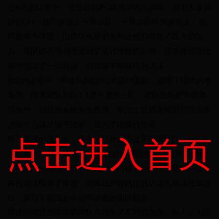
在A组的比赛中，荷兰队以2-0战胜塞内加尔队，而厄瓜多尔
队则以1-1战平东道主卡塔尔队。卡塔尔队作为东道主，此
前被寄予厚望，但首场比赛的失利让他们背负了巨大的压
力。球队的表现明显受到了紧张情绪的影响，尽管他们在比
赛中创造了一些机会，但最终未能转化为进球。
B组的比赛中，英格兰队以6-2大胜伊朗队，展现了强大的攻
击力。而美国队则以1-1战平威尔士队，两队在比赛中都表
现出色，但最终未能分出胜负。威尔士队的老将贝尔在点球
大战中为球队扳平比分，成为了比赛的焦点。
点击进入首页
昨天输球的球队中，最令人意外的莫过于阿根廷队。在C组
的比赛中，阿根廷队以1-2不敌沙特阿拉伯队，这场失利让
阿根廷队的出线形势变得微妙。阿根廷队在比赛初期凭借梅
西的点球取得了领先，但随后沙特阿拉伯队连入两球完成逆
转，展现了顽强的斗志和出色的团队配合。
球迷们对这些输球的球队表现出了不同的态度。有人认为这