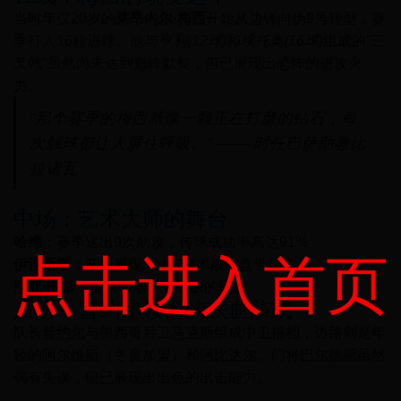
当时年仅20岁的
莱昂内尔·梅西
开始从边锋向伪9号转型，赛
季打入16粒进球。他与
亨利(12球)
和
埃托奥(16球)
组成的"三
叉戟"虽然尚未达到巅峰默契，但已展现出恐怖的进攻火
力。
"那个赛季的梅西就像一颗正在打磨的钻石，每
次触球都让人屏住呼吸。" —— 时任巴萨助教比
拉诺瓦
中场：艺术大师的舞台
哈维
：赛季送出9次助攻，传球成功率高达91%
点击进入首页
伊涅斯塔
：开始展现"小白"魔术般的盘带能力
亚亚·图雷
：提供中场不可或缺的硬度
后防：普约尔领衔的铁血防线
队长
普约尔
与墨西哥后卫
马克斯
组成中卫搭档，边路则是年
轻的
阿尔维斯
（冬窗加盟）和
阿比达尔
。门将
巴尔德斯
虽然
偶有失误，但已展现出出色的出击能力。