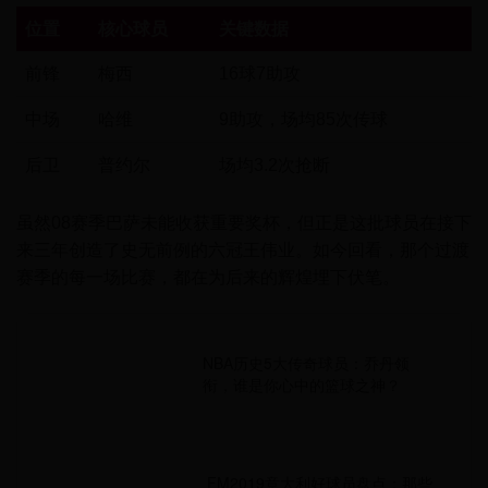
位置
核心球员
关键数据
前锋
梅西
16球7助攻
中场
哈维
9助攻，场均85次传球
后卫
普约尔
场均3.2次抢断
虽然08赛季巴萨未能收获重要奖杯，但正是这批球员在接下
来三年创造了史无前例的六冠王伟业。如今回看，那个过渡
赛季的每一场比赛，都在为后来的辉煌埋下伏笔。
NBA历史5大传奇球员：乔丹领
衔，谁是你心中的篮球之神？
FM2019意大利好球员盘点：那些