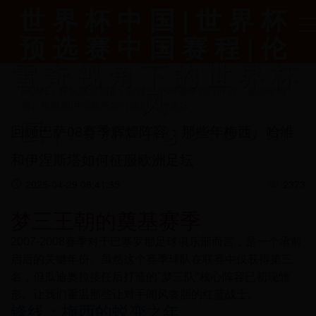
世界杯中国|世界杯
预选赛中国赛程|伦
雷奇视角下的世界杯
风
HOME
>
球队球员剖析
>
回顾巴萨08赛季辉煌阵容：那些年梅
西、哈维和伊涅斯塔如何征服欧洲足坛
云|lenrage.com
回顾巴萨08赛季辉煌阵容：那些年梅西、哈维
和伊涅斯塔如何征服欧洲足坛
2025-04-29 08:41:35
2373
梦三王朝的奠基赛季
2007-2008赛季对于巴塞罗那足球俱乐部而言，是一个承前
启后的关键年份。虽然这个赛季球队在联赛中仅获得第三
名，但瓜迪奥拉接任后打造的"梦三队"核心阵容已初现雏
形。让我们重温那些让对手闻风丧胆的红蓝战士。
锋线：梅西的蜕变之年