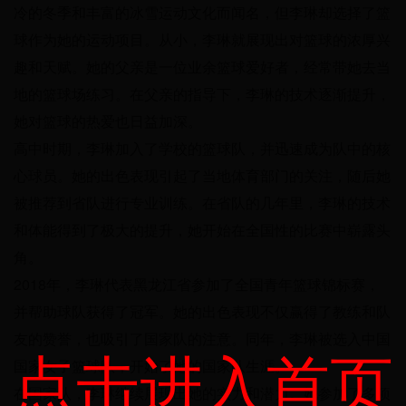
冷的冬季和丰富的冰雪运动文化而闻名，但李琳却选择了篮
球作为她的运动项目。从小，李琳就展现出对篮球的浓厚兴
趣和天赋。她的父亲是一位业余篮球爱好者，经常带她去当
地的篮球场练习。在父亲的指导下，李琳的技术逐渐提升，
她对篮球的热爱也日益加深。
高中时期，李琳加入了学校的篮球队，并迅速成为队中的核
心球员。她的出色表现引起了当地体育部门的关注，随后她
被推荐到省队进行专业训练。在省队的几年里，李琳的技术
和体能得到了极大的提升，她开始在全国性的比赛中崭露头
角。
2018年，李琳代表黑龙江省参加了全国青年篮球锦标赛，
并帮助球队获得了冠军。她的出色表现不仅赢得了教练和队
友的赞誉，也吸引了国家队的注意。同年，李琳被选入中国
点击进入首页
国家女子篮球队，开始了她的国家队生涯。
在国家队，李琳继续展现出她的实力和潜力。她参加了多项