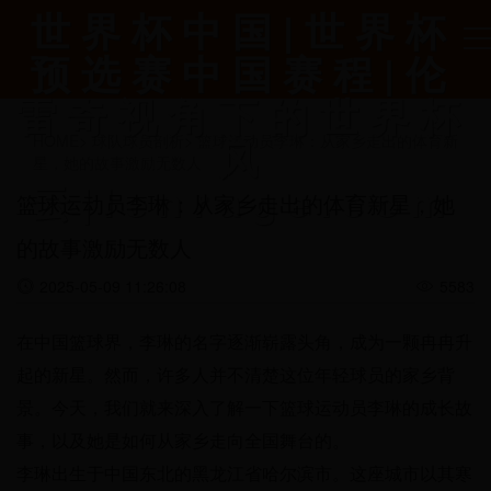
世界杯中国|世界杯
预选赛中国赛程|伦
雷奇视角下的世界杯
风
HOME
>
球队球员剖析
>
篮球运动员李琳：从家乡走出的体育新
星，她的故事激励无数人
云|lenrage.com
篮球运动员李琳：从家乡走出的体育新星，她
的故事激励无数人
2025-05-09 11:26:08
5583
在中国篮球界，李琳的名字逐渐崭露头角，成为一颗冉冉升
起的新星。然而，许多人并不清楚这位年轻球员的家乡背
景。今天，我们就来深入了解一下篮球运动员李琳的成长故
事，以及她是如何从家乡走向全国舞台的。
李琳出生于中国东北的黑龙江省哈尔滨市。这座城市以其寒