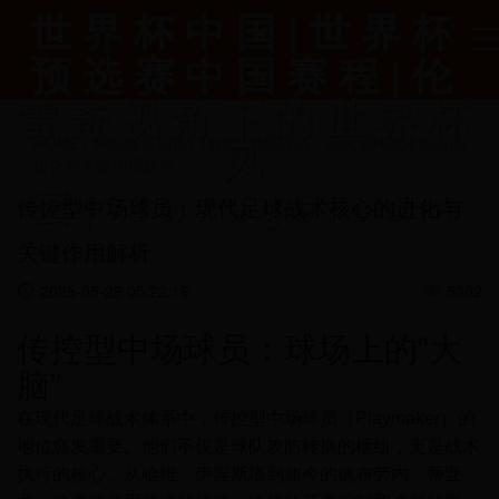
世界杯中国|世界杯
预选赛中国赛程|伦
雷奇视角下的世界杯
风
HOME
>
球队球员剖析
>
传控型中场球员：现代足球战术核心的
进化与关键作用解析
云|lenrage.com
传控型中场球员：现代足球战术核心的进化与
关键作用解析
2025-05-28 05:22:16
5302
传控型中场球员：球场上的“大
脑”
在现代足球战术体系中，传控型中场球员（Playmaker）的
地位愈发重要。他们不仅是球队攻防转换的枢纽，更是战术
执行的核心。从哈维、伊涅斯塔到如今的德布劳内、蒂亚