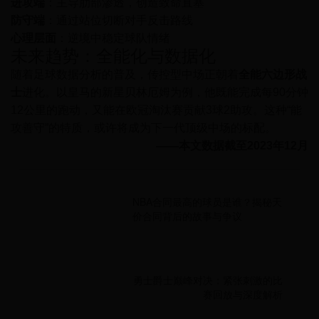
进攻端
：主导肋部渗透，创造致命直塞
防守端
：通过站位切断对手反击路线
心理层面
：逆境中稳定球队情绪
未来趋势：全能化与数据化
随着足球数据分析的普及，传控型中场正朝着
全能六边形战
士
进化。以皇马的新星贝林厄姆为例，他既能完成每90分钟
12公里的跑动，又能在欧冠淘汰赛贡献3球2助攻。这种“能
攻善守”的特质，或许将成为下一代顶级中场的标配。
——本文数据截至2023年12月
NBA合同最高的球员是谁？揭秘天
价合同背后的故事与争议
勇士爵士巅峰对决：紧张刺激的比
赛回放与深度解析