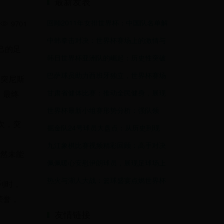
最新发表
回顾2011年女排世界杯：中国队名单解
9701
析与赛事亮点
中韩拳击对决：世界杯赛场上的激情与
己的足
荣耀
韩日世界杯亚洲队的崛起：历史性突破
与未来展望
巴萨球员助力西班牙独立，世界杯赛场
为突尼斯
上的荣耀与争议
甘肃省健体比赛：推动全民健身，展现
，最终
体育风采
世界杯最新小组赛形势分析：强队领
跑，黑马崛起，谁能突围？
次，突
掘金队24号球员大盘点：从历史到现
役，这些球星你都知道吗？
九江象棋比赛视频精彩回顾：高手对决
虽然未能
展现智慧与策略的巅峰较量
佩佩暖心安慰伊朗球员，展现足球场上
的人性光辉
热火与湖人大战：篮球盛宴点燃世界杯
利时，
激情
荣誉，
友情链接