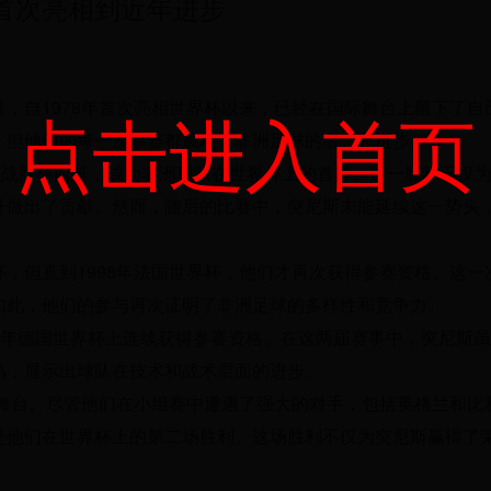
首次亮相到近年进步
，自1978年首次亮相世界杯以来，已经在国际舞台上留下了自
点击进入首页
，但他们的每一次参赛都展现了非洲足球的潜力和进步。
3-1战胜墨西哥，成为非洲球队在世界杯上的首胜。这一胜利不仅
升做出了贡献。然而，随后的比赛中，突尼斯未能延续这一势头
，但直到1998年法国世界杯，他们才再次获得参赛资格。这一
如此，他们的参与再次证明了非洲足球的多样性和竞争力。
006年德国世界杯上连续获得参赛资格。在这两届赛事中，突尼斯
熟，显示出球队在技术和战术层面的进步。
的舞台。尽管他们在小组赛中遭遇了强大的对手，包括英格兰和比
是他们在世界杯上的第二场胜利。这场胜利不仅为突尼斯赢得了