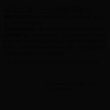
破局之道：三个关键突破点
重建青训金字塔
：建议整合体校与职业俱乐部资源，建立U
8-U23的完整培养体系
引入运动科学团队
：重点加强运动损伤预防和康复能力建设
心理特训计划
：与专业机构合作，将心理训练纳入日常课程
随着天津滨海足球训练基地的建成，这些问题有望得到系统
性解决。但关键还在于能否打破传统思维，真正建立起符合
现代足球发展规律的人才培养机制。
注：本文数据来源于中国足协年度报告及地方体育局调研资料
2017年孙杨比赛成绩回顾：泳坛
巨星的辉煌与挑战