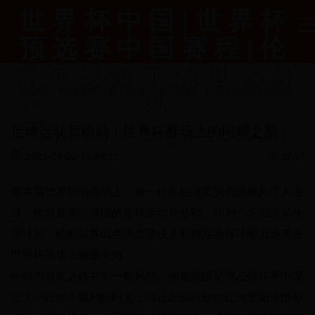
世界杯中国|世界杯
预选赛中国赛程|伦
雷奇视角下的世界杯
风
HOME
>
独特视角分析
>
足球运动员哈勒：世界杯赛场上的闪耀
之星
云|lenrage.com
足球运动员哈勒：世界杯赛场上的闪耀之星
2025-06-22 13:49:11
5057
在本届世界杯的赛场上，有一位年轻球员的表现格外引人注
目，他就是来自德国的足球运动员哈勒。作为一名22岁的中
场球员，哈勒以其出色的盘带技术和精准的传球能力迅速在
世界杯赛场上崭露头角。
哈勒的成长之路并非一帆风顺。他在德国足球乙级联赛中度
过了一段并不顺利的时光，但正是这段经历让他更加珍惜每