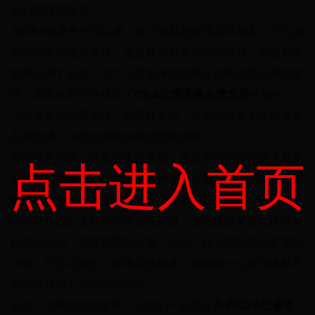
受到篮球的魅力。
自CBA新赛季开赛以来，各支球队的表现异常精彩。无论是
传统强队的稳定发挥，还是新兴力量的强势崛起，都让整个
联赛充满了看点。为了让更多球迷能够近距离感受比赛的激
情，多家体育平台推出了
CBA比赛直播免费观看
的服务，
只需简单的注册步骤，即可在手机、电脑或电视上流畅观看
高清直播，享受如同现场般的观赛体验。
点击进入首页
值得注意的是，随着技术的发展，直播平台不仅提供了基本
的赛事直播服务，还加入了多种互动元素，如赛前预测、即
时数据统计、球员专访等，大大丰富了观赛体验。球迷们不
仅可以为自己支持的球队加油助威，还能通过平台提供的各
种互动活动，增加观赛的乐趣。此外，对于那些错过直播的
球迷，平台还提供了赛事回放服务，确保每一位篮球迷都不
会错过任何一场精彩的比赛。
在这个充满激情的冬季，让我们一起锁定
免费CBA比赛直