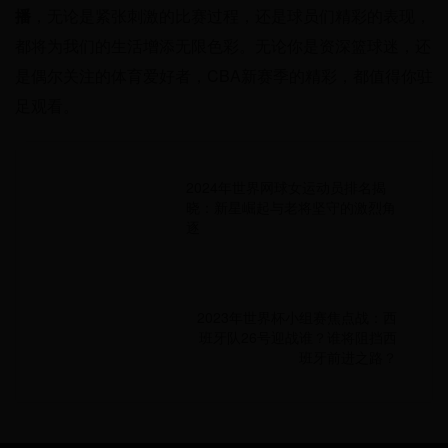
播
，无论是紧张刺激的比赛过程，还是球员们精彩的表现，
都将为我们的生活增添无限色彩。无论你是资深篮球迷，还
是偶尔关注的体育爱好者，CBA新赛季的精彩，都值得你驻
足观看。
2024年世界网球女运动员排名揭
晓：新星崛起与老将坚守的激烈角
逐
2023年世界杯小组赛焦点战：西
班牙队26号迎战谁？谁将阻挡西
班牙前进之路？